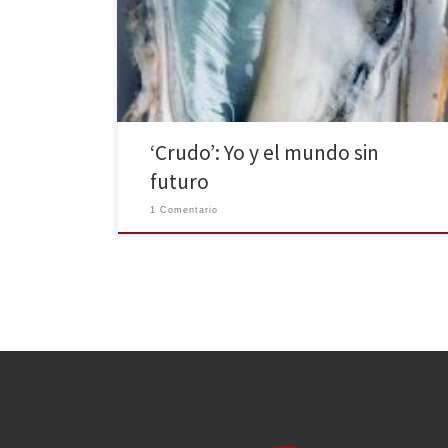
Times, Crudo, de Olivia Laing, llega a España de la
mano de la editorial Alpha Decay. En esta novela nos
encontramos con Kathy, una versión autoficcionada de
la propia escritora y de la […]
‘Crudo’: Yo y el mundo sin
futuro
1 Comentario