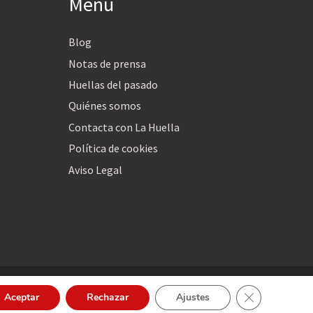
Menú
Blog
Notas de prensa
Huellas del pasado
Quiénes somos
Contacta con La Huella
Política de cookies
Aviso Legal
Cerrar el bann
Aceptar
Rechazar
Ajustes