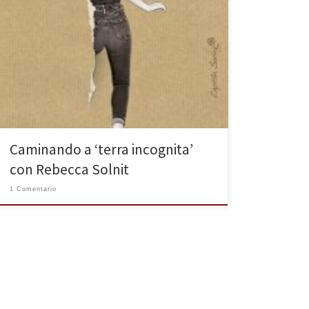
«Perder cosas tiene que ver con la desaparición de lo
conocido, perderse tiene que ver con la aparición de
lo desconocido». Conocí el trabajo de Rebecca Solnit
cuando en 2016 Capitán Swing publicó el que fue uno
de los libros de aquel año: Los hombres me explican
cosas. Todavía hoy […]
Caminando a ‘terra incognita’
con Rebecca Solnit
1 Comentario