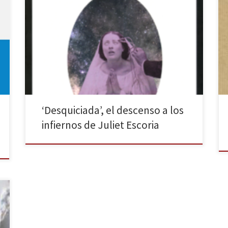
Hace unos meses os comentaba en la reseña de Lo
salvaje que firmaba para suscribirme a todas las
criaturas literarias que la editorial Horror Vacui tenga a
bien alumbrar. Así que aquí estoy, para hablaros de
Desquiciada, de Juliet Escoria, un libro que esperaba
con ansia, pero también con cierto […]
‘Desquiciada’, el descenso a los
infiernos de Juliet Escoria