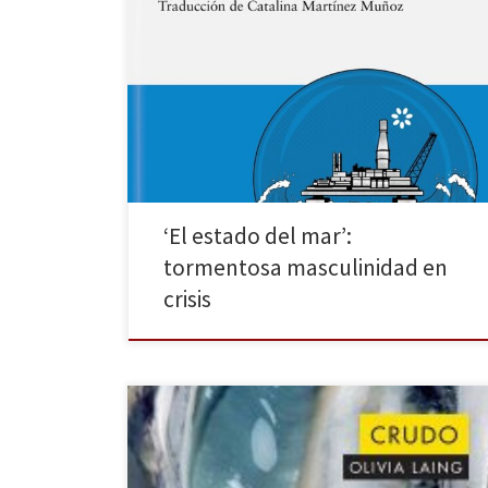
El 6 de julio de 1988 la plataforma petrolífera más
grande del mar del Norte, la Piper Alpha, explotó por
una (probable) fuga de gas para, horas después,
hundirse en el fondo marino. Ciento sesenta y siete
hombres murieron y los setenta y tres restantes
resultaron heridos. Es el accidente […]
‘El estado del mar’:
tormentosa masculinidad en
crisis
Aclamada por la crítica y considerado como uno de los
mejores 100 libros de 2018 según The New York