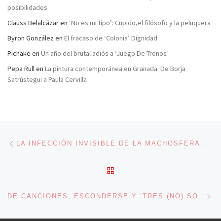
posibilidades
Clauss Belalcázar
en
‘No es mi tipo’: Cupido,el filósofo y la peluquera
Byron González
en
El fracaso de ‘Colonia’ Dignidad
Pichake
en
Un año del brutal adiós a ‘Juego De Tronos’
Pepa Rull
en
La pintura contemporánea en Granada: De Borja
Satrústegui a Paula Cervilla
Navegación de entradas
Entrada anterior
LA INFECCIÓN INVISIBLE DE LA MACHOSFERA O LOS HOMBRES QUE ODIAN A LAS MUJERES
VOLVER A LA LISTA DE 
En
DE CANCIONES, ESCONDERSE Y ‘TRES (NO) SON MULTITUD’