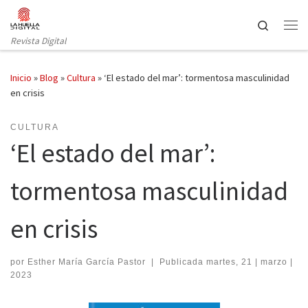
Saltar al contenido
Search
Revista Digital
Inicio
»
Blog
»
Cultura
»
‘El estado del mar’: tormentosa masculinidad
en crisis
CULTURA
‘El estado del mar’:
tormentosa masculinidad
en crisis
por
Esther María García Pastor
|
Publicada
martes, 21 | marzo |
2023