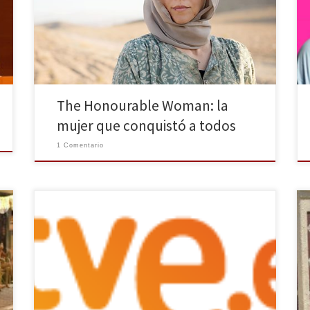
mañana 25 de Octubre en Canal + y su plataforma
online YOMVI. El nuevo thriller, protagonizado por la
estadounidense Maggie Gyllenhaal, cumple con lo
que promete. Toda una apuesta de la BBC. Ya […]
The Honourable Woman: la
mujer que conquistó a todos
1 Comentario
La 2, el segundo canal público de España, es uno de
los mejores de la televisión española. Con un enfoque
divulgativo, su programación trata de acercarnos a
todo lo que sucede en nuestro planeta: ciencia,
conflictos socioculturales y arte. La oveja negra de la
familia, el hermano marginado, el patito […]