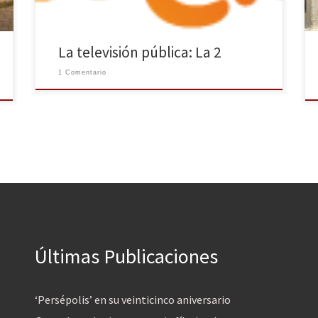
La televisión pública: La 2
1 Comentario
Últimas Publicaciones
‘Persépolis’ en su veinticinco aniversario