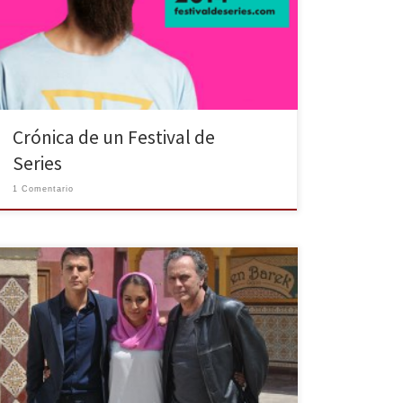
en su sexta edición ha sido un año más todo un éxito.
Talleres, Concursos, Pilotos y Capítulos de nuestras
series favoritas en pantalla grande. Próximamente en
Málaga y […]
Crónica de un Festival de
Series
1 Comentario
Esta semana, en nuestra sección de la Tele +
Indiscreta, haremos un repaso a las últimas noticias de
nuestra mejor amiga que en tantos y tantos momentos
nos acompaña, la televisión. Estrenos más que
esperados, regresos de programas más que
consolidados y nuevas apuestas para enganchar a los
telespectadores. Nuevas […]