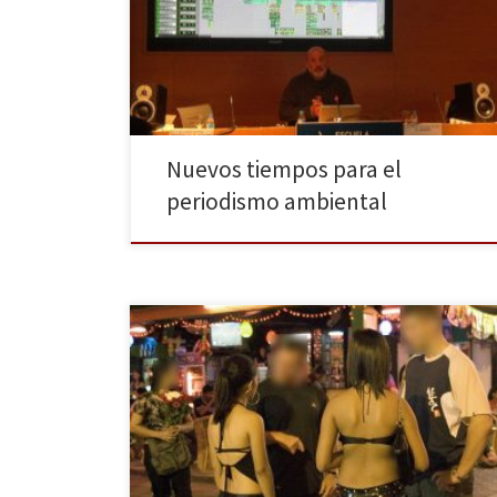
Periodismo y Comunicación de Unidad Editorial y
Ecoembes. El encuentro reunió a veteranos de esta
especialización periodística junto a incipientes mentes
y el debate giró en torno a las nuevas […]
Nuevos tiempos para el
periodismo ambiental
Con la llegada del Mundial de fútbol todas las miradas
se centran en Brasil, incluidas las de las redes de
tráfico de menores que ven en el evento deportivo el
escenario perfecto para desarrollar un negocio que ha
convertido al país carioca en uno de los principales
destinos con este […]