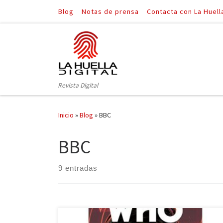
Blog
Notas de prensa
Contacta con La Huell
Saltar al contenido
Revista Digital
Inicio
»
Blog
»
BBC
BBC
9 entradas