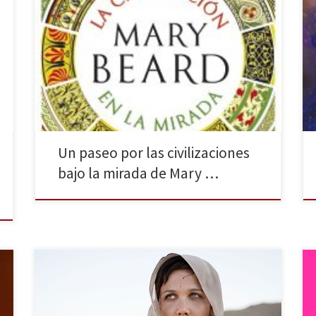
La editorial Crítica (Grupo Planeta) ha publicado la
última obra de Mary Beard, Premio Princesa de
Asturias de Ciencias Sociales en 2016, un libro sobre el
arte y la forma de ver la realidad por los diferentes
pueblos. La civilización en la mirada (febrero de
2019), traducción de Civilizations: How […]
Un paseo por las civilizaciones
bajo la mirada de Mary …
Con la crítica de su parte, The Honourable Woman –
emitida por BBC Two y SundanceTV– se estrena