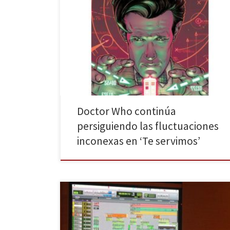
Fandogamia continúa publicando las aventuras del
Doctor Who, concretamente, os hablaré el segundo
tomo del decimoprimer doctor titulado Te servimos.
En el anterior comic, Vida después de la muerte, se
nos presentó la historia: el Doctor se encuentra con
Alice, una mujer que ha perdido a su madre y se
encuentra […]
Doctor Who continúa
persiguiendo las fluctuaciones
inconexas en ‘Te servimos’
Hace unos días se celebró la segunda edición de las
Jornadas Internacionales de Periodismo
Medioambiental organizadas por la Escuela de