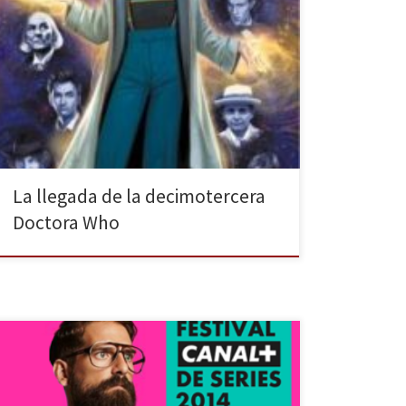
Fandogamia publica el inicio de la historia de la
Doctora decimotercera en el cómic Doctor Who: las
muchas vidas del Doctor, escrito por Richard Dinnick.
En el universo se ve viajar a una vieja cabina azul de
teléfono inglesa, llamada Tardis; dentro, viaja un
Señor del Tiempo. La vida a […]
La llegada de la decimotercera
Doctora Who
De cómo hartarse de ver series y escuchar ponentes y
no morir en el intento. El Festival de Series de Canal +