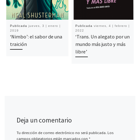
Publicada
jueves, 3 | enero |
Publicada
viernes, 4 | febrero |
2019
2022
‘Nimbo’: el sabor de una
‘Trans. Un alegato por un
traición
mundo más justo y más
libre’
Deja un comentario
Tu dirección de correo electrónico no será publicada.
Los
campos obligatorios están marcados con
*