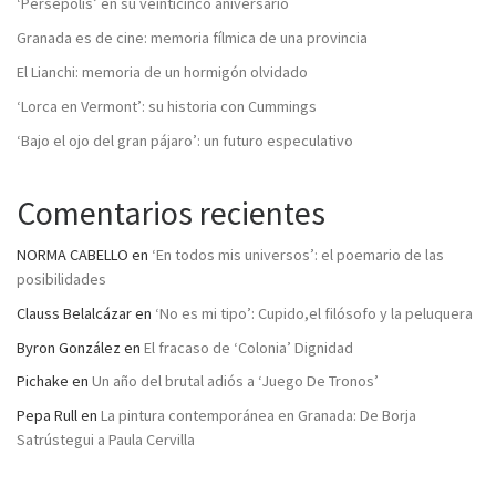
‘Persépolis’ en su veinticinco aniversario
Granada es de cine: memoria fílmica de una provincia
El Lianchi: memoria de un hormigón olvidado
‘Lorca en Vermont’: su historia con Cummings
‘Bajo el ojo del gran pájaro’: un futuro especulativo
Comentarios recientes
NORMA CABELLO
en
‘En todos mis universos’: el poemario de las
posibilidades
Clauss Belalcázar
en
‘No es mi tipo’: Cupido,el filósofo y la peluquera
Byron González
en
El fracaso de ‘Colonia’ Dignidad
Pichake
en
Un año del brutal adiós a ‘Juego De Tronos’
Pepa Rull
en
La pintura contemporánea en Granada: De Borja
Satrústegui a Paula Cervilla