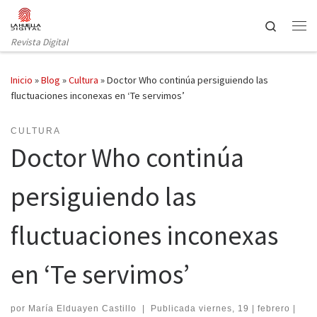
Saltar al contenido
Search
Revista Digital
Inicio
»
Blog
»
Cultura
»
Doctor Who continúa persiguiendo las
fluctuaciones inconexas en ‘Te servimos’
CULTURA
Doctor Who continúa
persiguiendo las
fluctuaciones inconexas
en ‘Te servimos’
por
María Elduayen Castillo
|
Publicada
viernes, 19 | febrero |