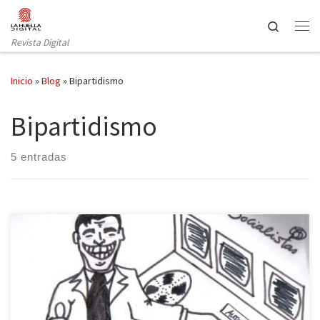
Saltar al contenido
Search
Revista Digital
Inicio
»
Blog
»
Bipartidismo
Bipartidismo
5 entradas
Pedro Sánchez reconoció ayer su error durante la votación de la
reforma de la Ley del Aborto en el Congreso. No, Pedro, el error
no es de ayer. El botón de la autodestrucción lo pulsó el PSOE