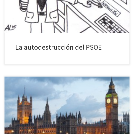
hace mucho tiempo pero con Pedro Sánchez la foto es mucho
más bonita.
La autodestrucción del PSOE
El 7 de mayo el Reino Unido celebrará sus elecciones
parlamentarias. La crisis y el euroescepticismo amenazan con
cambiar las tornas de un país que, desde el propio sistema
electoral, perjudica a las minorías y favorece el bipartidismo.
Conocer las peculiaridades de ese sistema es fundamental para
entender la importancia de […]