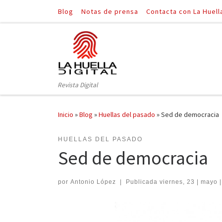
Blog
Notas de prensa
Contacta con La Huell
Saltar al contenido
Revista Digital
Inicio
»
Blog
»
Huellas del pasado
»
Sed de democracia
HUELLAS DEL PASADO
Sed de democracia
por
Antonio López
|
Publicada
viernes, 23 | mayo 