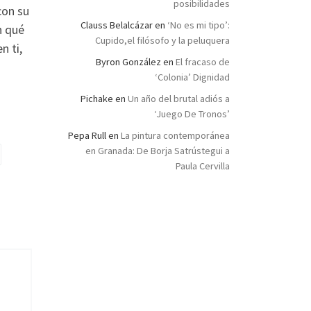
posibilidades
con su
Clauss Belalcázar
en
‘No es mi tipo’:
n qué
Cupido,el filósofo y la peluquera
n ti,
Byron González
en
El fracaso de
‘Colonia’ Dignidad
Pichake
en
Un año del brutal adiós a
‘Juego De Tronos’
Pepa Rull
en
La pintura contemporánea
en Granada: De Borja Satrústegui a
Paula Cervilla