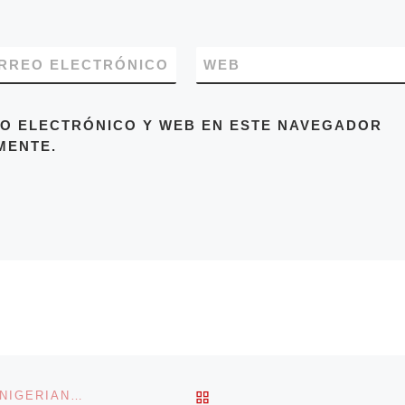
RREO ELECTRÓNICO
WEB
O ELECTRÓNICO Y WEB EN ESTE NAVEGADOR
MENTE.
VOLVER A LA LISTA DE 
LA COMUNIDAD INTERNACIONAL SE UNE AL GRITO NIGERIANO #BRINGOURGIRLSBACK