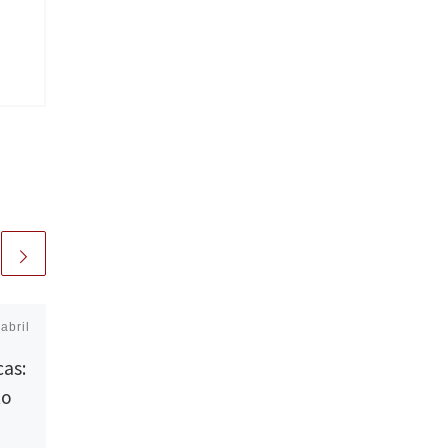
abril
Publicada
jueves, 19 |
febrero | 2015
cas:
‘Variaciones sobre el
to
vaso de agua’, de
Andrés Sánchez