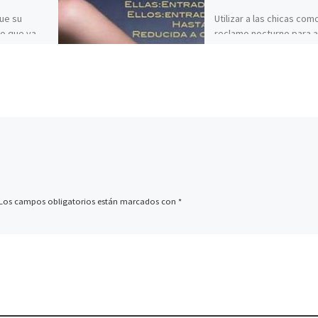
gue su
Utilizar a las chicas com
lo que va
reclamo nocturno para a
 la
a chavales a las discote
 la niña
es una práctica clásica. 
ida, […]
ello, ellas entran […]
Los campos obligatorios están marcados con
*