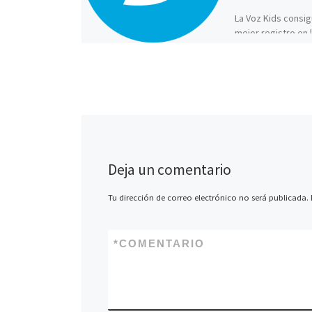
La Voz Kids consi
mejor registro en 
de temporada con
aparición de Iraila,
tristemente fallec
Deja un comentario
Tu dirección de correo electrónico no será publicada.
*
COMENTARIO