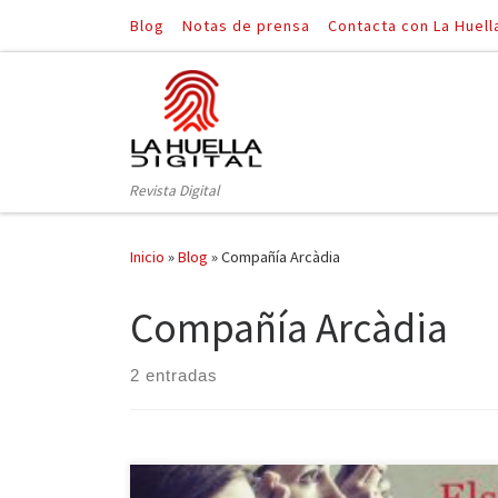
Blog
Notas de prensa
Contacta con La Huell
Saltar al contenido
Revista Digital
Inicio
»
Blog
»
Compañía Arcàdia
Compañía Arcàdia
2 entradas