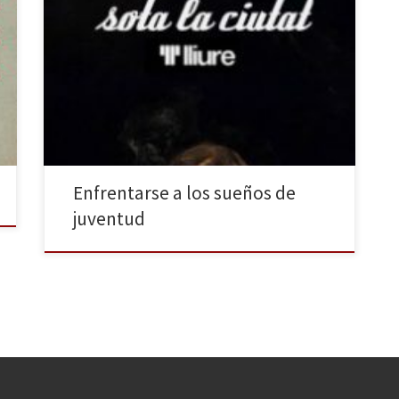
La compañía Arcàdia, a quienes pudimos ver en
Madrid hace un par de meses con su exitoso montaje
Cenizas (La pols), en el Fernán Gómez – Centro
Cultural de la Villa, ha estrenado y representado
durante tres semanas en el Espai Lliure del Teatre
Lliure de Montjuic, en Barcelona, su […]
Enfrentarse a los sueños de
juventud