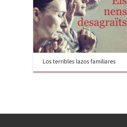
Las relaciones familiares, y las relaciones de cada uno
con ese concepto llamado “familia”, han ocupado ya
en más de una ocasión las propuestas presentadas
por la compañía Arcàdia y su director y dramaturgo,
Llàtzer Garcia, ya sea de una forma directa, como en
Cenizas, o de forma indirecta, como […]
Los terribles lazos familiares