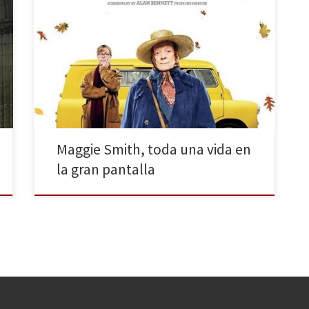
El pasado 15 de abril tuvo lugar el estreno de la
comedia dramática The lady in the van,
protagonizada por la maravillosa Maggie Smith y
dirigida por Nicholas Hytner. La actriz británica da vida
a la señora Sheperd, una mujer peculiar que decide
estacionar su furgoneta en la entrada de la […]
Maggie Smith, toda una vida en
la gran pantalla