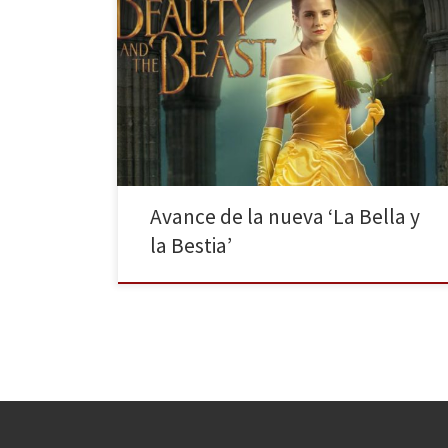
Como ya adelantamos en La Huella Digital, Disney
prepara un remake en acción real del mítico clásico
que proporcionó tan buenas cifras a la factoría de
Mickey Mouse. La nueva versión de La Bella y la Bestia
verá la luz en marzo de 2017. Tras el buen resultado
obtenido por El Libro […]
Avance de la nueva ‘La Bella y
la Bestia’