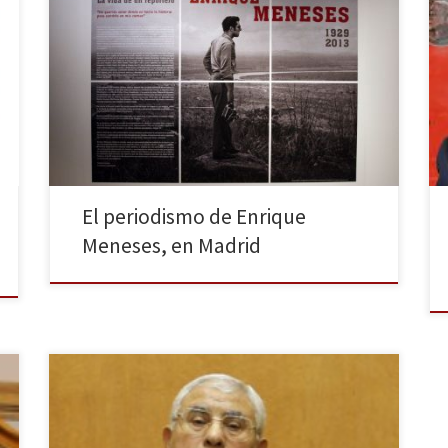
Hasta el próximo 26 de julio se puede disfrutar en el
edificio del Canal de Isabel II de la exposición
fotográfica del trabajo de Enrique Meneses,
fotoperiodista fallecido en 2013.
[youtube=https://youtu.be/9894q-hR89g] Enrique
Meneses. La vida de un reportero es el título de la
muestra que enseña toda la trayectoria profesional
del […]
El periodismo de Enrique
Meneses, en Madrid
Tras la dimisión en bloque del gobierno de la
república egipcia el pasado 24 de febrero, los
integrantes del nuevo gabinete ejecutivo juraron el