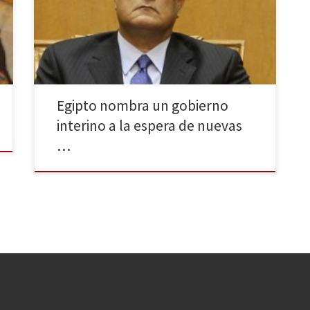
sábado 1 de marzo su cargo en presencia de Adli
Mansur, presidente interino del país. Ibrahim Mahlab,
ex ministro de vivienda del anterior gobierno, será el
[…]
Egipto nombra un gobierno
interino a la espera de nuevas
…