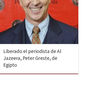
El periodista australiano de 49 años, Peter Greste,
reportero de Al Jazeera, ha sido deportado después
de pasar 400 días en prisión preventiva. Fue imputado
por apoyar a los Hermanos Musulmanes al difundir
noticias falsas que perjudican la imagen de Egipto. El
presidente, Abdelfatá al Sisi, aprobó la petición de
[…]
Liberado el periodista de Al
Jazeera, Peter Greste, de
Egipto