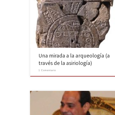
De alguna forma, nuestros gustos y aficiones nos
acompañan a lo largo del tiempo. Hace catorce años,
durante una estancia de estudios en el extranjero,
compré en los bouquinistes de París un libro de Paul
Garelli sobre L’Assyriologie (1964), dentro de la
colección enciclopédica de pequeños volúmenes
«Que sais-je ?» No […]
Una mirada a la arqueología (a
través de la asiriología)
1 Comentario
Arranca en Egipto la campaña electoral que enfrentará
al ministro de Defensa y ex Jefe del ejército Abdel