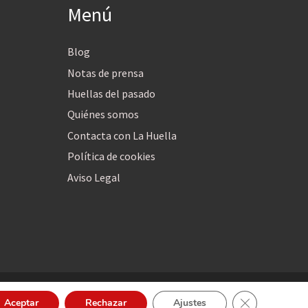
Menú
Blog
Notas de prensa
Huellas del pasado
Quiénes somos
Contacta con La Huella
Política de cookies
Aviso Legal
Cerrar el bann
Aceptar
Rechazar
Ajustes