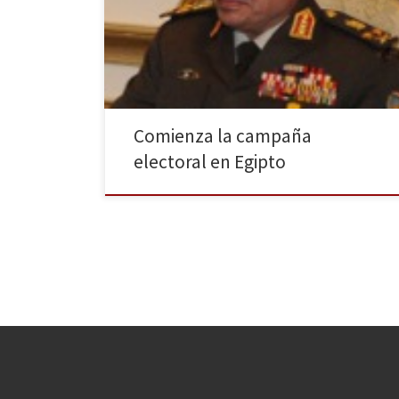
Fattah Al-Sisi y al candidato progresista Hamdeen
Sabahi. Los comicios tendrán lugar los próximos días
26 y 27 de mayo después de que el gobierno interino
que preside Abdi Mansur decidiera dar […]
Comienza la campaña
electoral en Egipto