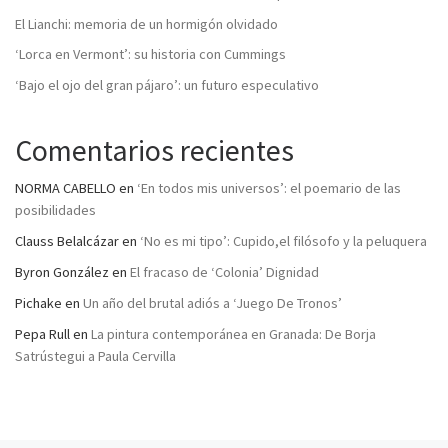
El Lianchi: memoria de un hormigón olvidado
‘Lorca en Vermont’: su historia con Cummings
‘Bajo el ojo del gran pájaro’: un futuro especulativo
Comentarios recientes
NORMA CABELLO
en
‘En todos mis universos’: el poemario de las
posibilidades
Clauss Belalcázar
en
‘No es mi tipo’: Cupido,el filósofo y la peluquera
Byron González
en
El fracaso de ‘Colonia’ Dignidad
Pichake
en
Un año del brutal adiós a ‘Juego De Tronos’
Pepa Rull
en
La pintura contemporánea en Granada: De Borja
Satrústegui a Paula Cervilla