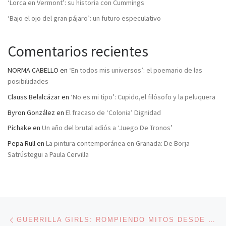
‘Lorca en Vermont’: su historia con Cummings
‘Bajo el ojo del gran pájaro’: un futuro especulativo
Comentarios recientes
NORMA CABELLO
en
‘En todos mis universos’: el poemario de las
posibilidades
Clauss Belalcázar
en
‘No es mi tipo’: Cupido,el filósofo y la peluquera
Byron González
en
El fracaso de ‘Colonia’ Dignidad
Pichake
en
Un año del brutal adiós a ‘Juego De Tronos’
Pepa Rull
en
La pintura contemporánea en Granada: De Borja
Satrústegui a Paula Cervilla
Navegación de entradas
Entrada anterior
GUERRILLA GIRLS: ROMPIENDO MITOS DESDE 1985