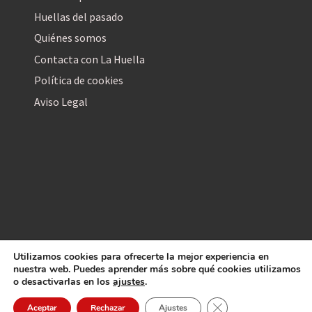
Huellas del pasado
Quiénes somos
Contacta con La Huella
Política de cookies
Aviso Legal
Utilizamos cookies para ofrecerte la mejor experiencia en
La Huella Digital
nuestra web. Puedes aprender más sobre qué cookies utilizamos
© 2026
– Todos los derechos reservados
o desactivarlas en los
ajustes
.
Cerrar el banner de 
Aceptar
Rechazar
Ajustes