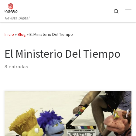
Saltar al contenido
Search
Revista Digital
Inicio
»
Blog
»
El Ministerio Del Tiempo
El Ministerio Del Tiempo
8 entradas
Como ya han hecho muchos otros muñecos de la televisión antes
que ellos, Los Lunnis estrenan este viernes 18 de Enero su primera
película La gran aventura de Los Lunnis y el Libro