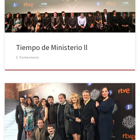
protagonistas se tendrán que enfrentar en […]
Tiempo de Ministerio ll
1 Comentario
Regresa la serie de TVE fenómeno en redes sociales y crítica: El
Ministerio del Tiempo. La Huella Digital acude al pase exclusivo del
primer capítulo de la segunda temporada y a la rueda de prensa
de presentación con su creador y protagonistas, algunos de los
cuales también hemos tenido la […]