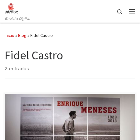
Saltar al contenido
Search
Revista Digital
Inicio
»
Blog
»
Fidel Castro
Fidel Castro
2 entradas
Hasta el próximo 26 de julio se puede disfrutar en el edificio del
Canal de Isabel II de la exposición fotográfica del trabajo de
Enrique Meneses, fotoperiodista fallecido en 2013.
[youtube=https://youtu.be/9894q-hR89g] Enrique Meneses. La