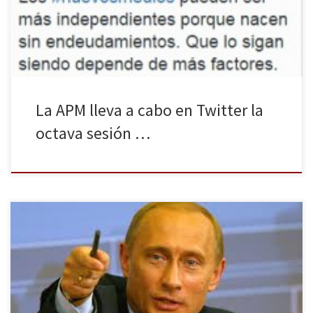
quisieron participar bajo la etiqueta de #nuevosmedios. El 17 de
marzo […]
La APM lleva a cabo en Twitter la
octava sesión …
El pasado 16 de Marzo, el 96,77% de los ciudadanos crimeos que
votaron en el referéndum local, decidieron incorporarse a Rusia.
La Duma (Cámara Baja del Parlamento ruso) ratificó cuatro días
después el acuerdo por el que la República autónoma de Crimea