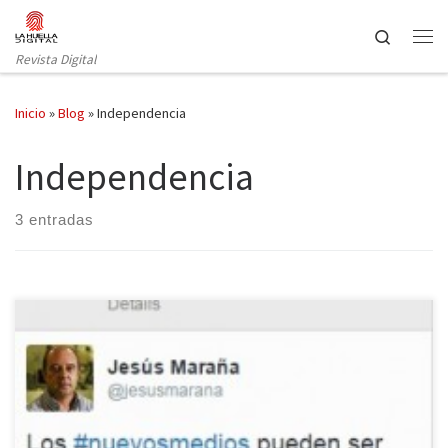
Saltar al contenido
Search
Revista Digital
Inicio
»
Blog
»
Independencia
Independencia
3 entradas
El debate giró en torno a los nuevos medios y su independencia.
Durante hora y media, diferentes periodistas de medios
independientes españoles lanzados en los últimos años opinaron
sobre el tema interactuando entre ellos y con los seguidores que