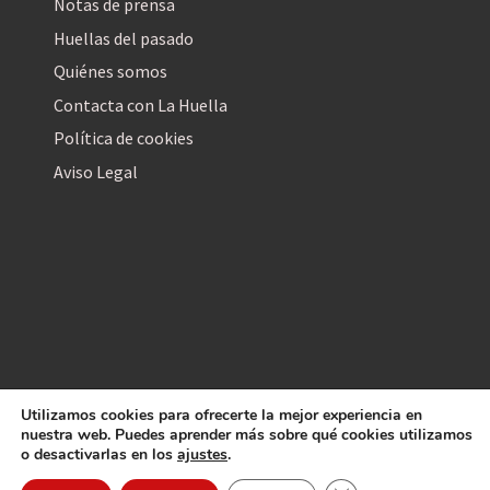
Notas de prensa
Huellas del pasado
Quiénes somos
Contacta con La Huella
Política de cookies
Aviso Legal
Utilizamos cookies para ofrecerte la mejor experiencia en
La Huella Digital
nuestra web. Puedes aprender más sobre qué cookies utilizamos
© 2026
– Todos los derechos reservados
o desactivarlas en los
ajustes
.