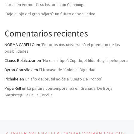
‘Lorca en Vermont’: su historia con Cummings
‘Bajo el ojo del gran pájaro’: un futuro especulativo
Comentarios recientes
NORMA CABELLO
en
‘En todos mis universos’: el poemario de las
posibilidades
Clauss Belalcázar
en
‘No es mi tipo’: Cupido,el filósofo y la peluquera
Byron González
en
El fracaso de ‘Colonia’ Dignidad
Pichake
en
Un año del brutal adiós a ‘Juego De Tronos’
Pepa Rull
en
La pintura contemporánea en Granada: De Borja
Satrústegui a Paula Cervilla
Navegación de entradas
Entrada anterior
JAVIER VALENZUELA: “SOBREVIVIRÁN LOS QUE CONVENZAN DE QUE VALE LA PENA PAGAR POR UN PERIODISMO CRÍTICO, DEFENSOR DE LA CIUDADANÍA Y BIEN ESCRITO”