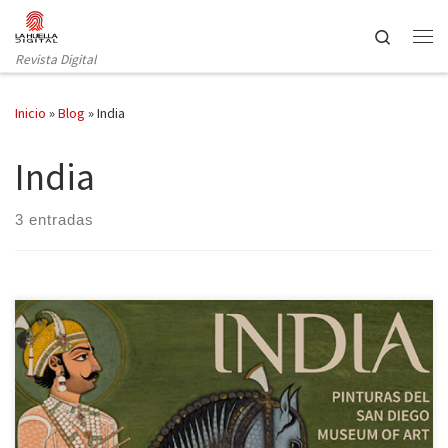
Saltar al contenido
Search
Revista Digital
Inicio
»
Blog
»
India
India
3 entradas
Reseña de la exposición de arte hindú del Museo de San Diego en
el CentroCentro de Madrid