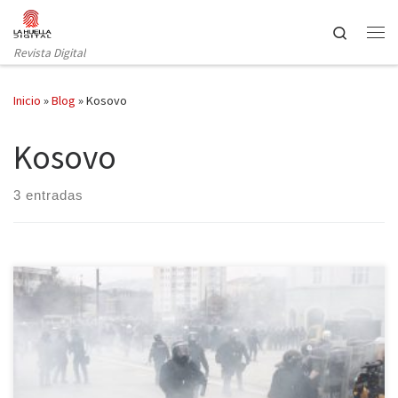
Saltar al contenido
Search
Revista Digital
Inicio
»
Blog
»
Kosovo
Kosovo
3 entradas
La revuelta del pasado 24 de enero en Pristina, capital de Kosovo,
dejó más de 22 policías y 15 manifestantes heridos. La
manifestación fue organizada por el Movimiento Vetëvendosje
(Autodeterminación) contra el ministro de origen serbio