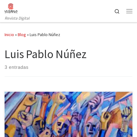
Saltar al contenido
Search
Revista Digital
Inicio
»
Blog
»
Luis Pablo Núñez
Luis Pablo Núñez
3 entradas
El panorama musical de Granada despunta desde hace décadas
en su versión más urbana, pero, aunque sea menos conocida,
también el ámbito de la pintura contemporánea merece su
reconocimiento. Quizá uno de los pintores que más me han