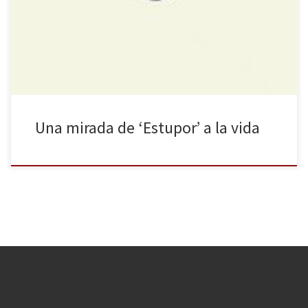
reflexionar. La mirada de un poeta suele recolectar los pequeños
(y no tan pequeños) aspectos del mundo, llegando a crear diarios
poéticos que recogen experiencias de lo más diversas: […]
Una mirada de ‘Estupor’ a la vida