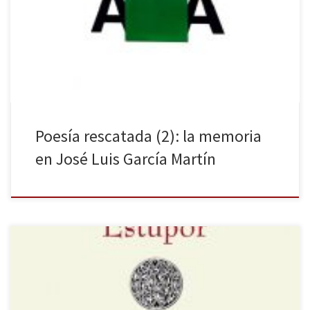
artículos sobre poemarios y poetas rescatados que continuamos
aquí («Alcanzar fama literaria: poesía rescatada [1]», La Huella
Digital, 12/03/2020). Ciertamente, la escritura es una forma de
mantener asidos […]
Poesía rescatada (2): la memoria
en José Luis García Martín
El último poemario de Luis Pablo Núñez, publicado por Editorial
Alhulia, se titula Estupor. Ver, contemplar, observar la vida nos hace