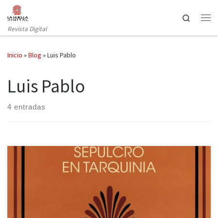
Saltar al contenido
Search
Revista Digital
Inicio
»
Blog
»
Luis Pablo
Luis Pablo
4 entradas
Antonio Colinas (La Bañeza, 1946-) publicó Sepulcro en Tarquinia
en 1975 (Diputación Provincial de León, colección de poesía de la
Institución «Fray Bernardino de Sahagún», CSIC). Su éxito fue
inmediato: recibió numerosas reseñas en periódicos de tirada