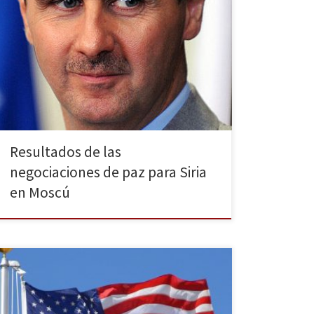
Después de casi cuatro años de guerra en Siria, las
conversaciones para alcanzar un acuerdo en el
conflicto se han vuelto a retomar. El encuentro ha
tenido lugar entre los días 26 y 29 de enero en una
residencia de la diplomacia rusa en Moscú que se ha
ofrecido como […]
Resultados de las
negociaciones de paz para Siria
en Moscú
En la reciente visita a Kiev, el secretario de Estado
John Kerry dejó claro que Estados Unidos no quiere