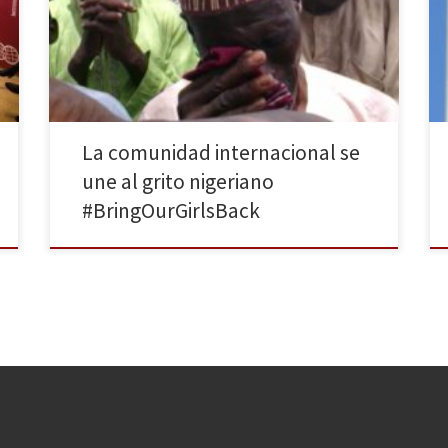
buscando el paradero de las menores, en medio de
una confusión creada por el informe publicado por
Amnistía Internacional, que acusa al Ejército nigeriano
de no hacer nada pese a […]
La comunidad internacional se
une al grito nigeriano
#BringOurGirlsBack