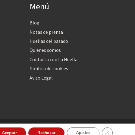
Menú
Blog
Notas de prensa
Huellas del pasado
Quiénes somos
Contacta con La Huella
Política de cookies
Aviso Legal
Cerrar el bann
Aceptar
Rechazar
Ajustes