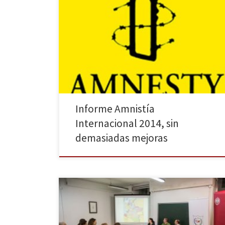
La organización que trabaja por el respeto y la
protección de los derechos humanos ha vuelto a
presentar su conocido informe en el que refleja y
analiza las irregularidades en esta materia en 160
países. Ha calificado este año como “catastrófico” y a
la actuación internacional de “vergonzosa”. Su
independencia […]
Informe Amnistía
Internacional 2014, sin
demasiadas mejoras
El pasado miércoles 14 de enero de 2015 tuvo lugar
en la Escuela de Relaciones Laborales de la
universidad Complutense de Madrid el encuentro