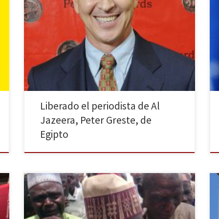
El periodista australiano de 49 años, Peter Greste,
reportero de Al Jazeera, ha sido deportado después
de pasar 400 días en prisión preventiva. Fue imputado
por apoyar a los Hermanos Musulmanes al difundir
noticias falsas que perjudican la imagen de Egipto. El
presidente, Abdelfatá al Sisi, aprobó la petición de
[…]
Liberado el periodista de Al
Jazeera, Peter Greste, de
Egipto
Tras más de un mes desde el secuestro de más de 200
niñas en una escuela secundaria, todavía se sigue