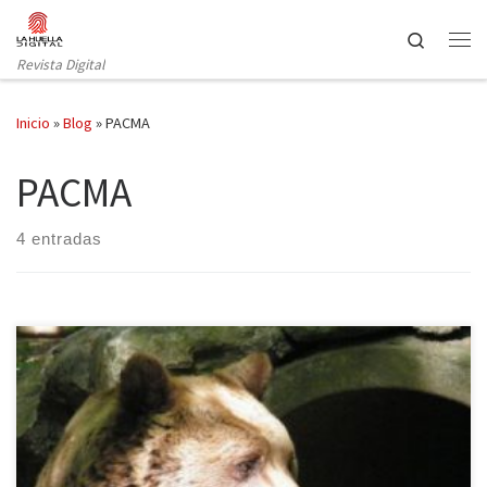
Saltar al contenido
Search
Revista Digital
Inicio
»
Blog
»
PACMA
PACMA
4 entradas
El programa televisado por Telecinco ha causado malestar entre
los defensores de los animales. ¡Vaya Fauna! Es el primer ‘talent
show’ de animales en el que distintas especies compiten