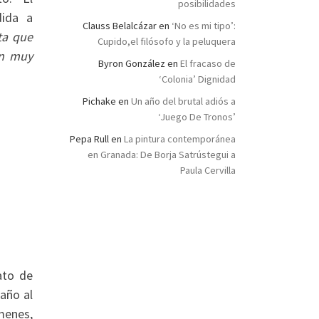
posibilidades
dida a
Clauss Belalcázar
en
‘No es mi tipo’:
ta que
Cupido,el filósofo y la peluquera
en muy
Byron González
en
El fracaso de
‘Colonia’ Dignidad
Pichake
en
Un año del brutal adiós a
‘Juego De Tronos’
Pepa Rull
en
La pintura contemporánea
en Granada: De Borja Satrústegui a
Paula Cervilla
ato de
 año al
menes,