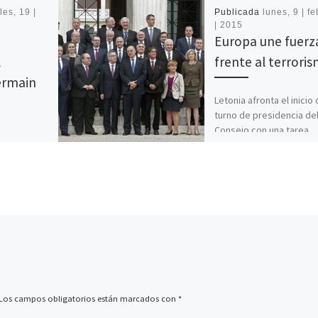
les, 19 |
Publicada
lunes, 9 | f
| 2015
Europa une fuerz
l
frente al terrori
ermain
Letonia afronta el inicio
turno de presidencia de
Consejo con una tarea
las Fuerzas
importante: concretar la
riótica
acciones de la Unión Eu
 Katanga,
[…]
 culpable
) de […]
Los campos obligatorios están marcados con
*