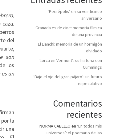
‘Persépolis’ en su veinticinco
brero,
aniversario
 caza.
Granada es de cine: memoria fílmica
 perros
de una provincia
te del
El Lianchi: memoria de un hormigón
uarte,
olvidado
e son
‘Lorca en Vermont’: su historia con
de los
Cummings
o es un
‘Bajo el ojo del gran pájaro’: un futuro
especulativo
Comentarios
firman
recientes
 por la
NORMA CABELLO
en
‘En todos mis
tir una
universos’: el poemario de las
to. El