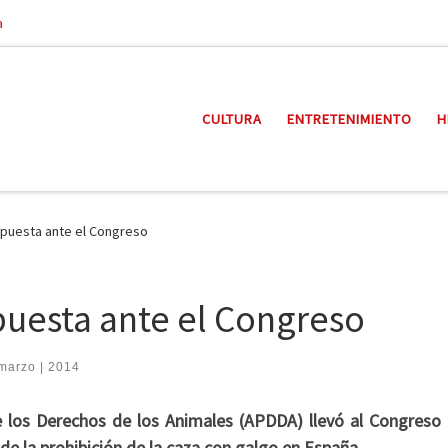
a
CULTURA
ENTRETENIMIENTO
H
xpuesta ante el Congreso
puesta ante el Congreso
marzo | 2014
 los Derechos de los Animales (APDDA) llevó al Congreso 
de la prohibición de la caza con galgo en España.