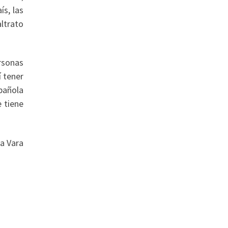
ís, las
altrato
rsonas
í tener
spañola
 tiene
sa Vara