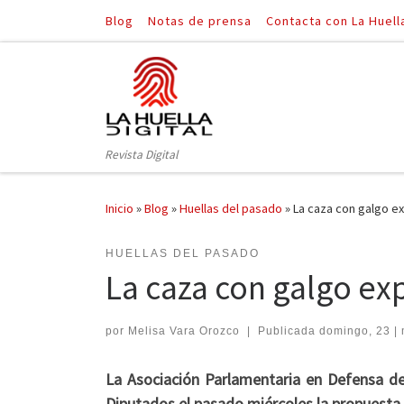
Blog
Notas de prensa
Contacta con La Huell
Saltar al contenido
Revista Digital
Inicio
»
Blog
»
Huellas del pasado
»
La caza con galgo e
HUELLAS DEL PASADO
La caza con galgo ex
por
Melisa Vara Orozco
|
Publicada
domingo, 23 | 
La Asociación Parlamentaria en Defensa de
Diputados el pasado miércoles la propuesta 