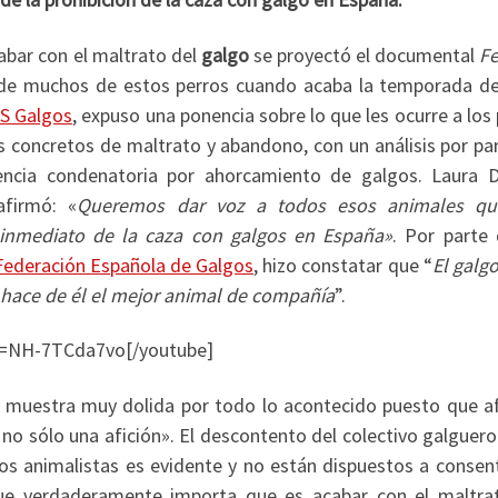
abar con el maltrato del
galgo
se proyectó el documental
Fe
 de muchos de estos perros cuando acaba la temporada de
S Galgos
, expuso una ponencia sobre lo que les ocurre a los
concretos de maltrato y abandono, con un análisis por par
encia condenatoria por ahorcamiento de galgos. Laura D
firmó: «
Queremos dar voz a todos esos animales qu
 inmediato de la caza con galgos en España»
. Por parte 
Federación Española de Galgos
, hizo constatar que “
El galg
d hace de él el mejor animal de compañía
”.
v=NH-7TCda7vo[/youtube]
e muestra muy dolida por todo lo acontecido puesto que a
no sólo una afición». El descontento del colectivo galguero
los animalistas es evidente y no están dispuestos a consen
ue verdaderamente importa que es acabar con el maltra