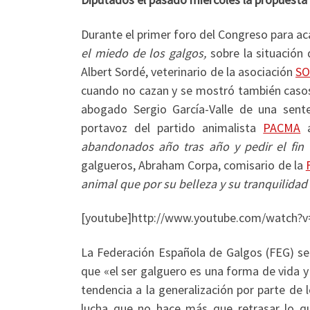
Durante el primer foro del Congreso para ac
el miedo de los galgos,
sobre la situación
Albert Sordé, veterinario de la asociación
SO
cuando no cazan y se mostró también casos 
abogado Sergio García-Valle de una sent
portavoz del partido animalista
PACMA
a
abandonados año tras año y pedir el fin
galgueros, Abraham Corpa, comisario de la
animal que por su belleza y su tranquilida
[youtube]http://www.youtube.com/watch?
La Federación Española de Galgos (FEG) s
que «el ser galguero es una forma de vida y 
tendencia a la generalización por parte de 
lucha que no hace más que retrasar lo q