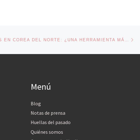
En
ENTRADAS
ELECCIONES EN COREA DEL NORTE: ¿UNA HERRAMIENTA MÁS DE CONTROL?
Menú
Blog
Notas de prensa
Huellas del pasado
Quiénes somos