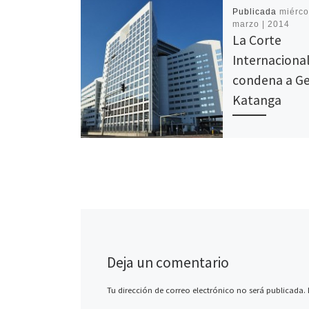
Publicada
miérco
marzo | 2014
La Corte
Internaciona
condena a G
Katanga
El comandante de 
de Resistencia Pat
congolés, Germain
ha sido declarado
por la Corte Penal
Internacional (CPI
Deja un comentario
Tu dirección de correo electrónico no será publicada.