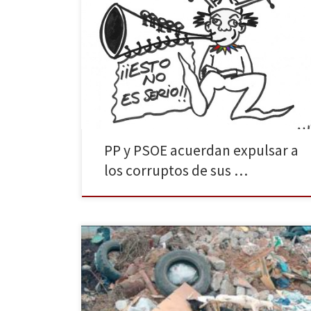
Todo lo que va a leer a continuación es falso, salvo
alguna cosa. NACIONAL Después de que Mariano Rajoy
recibiera las felicitaciones más efusivas de la Unión
Europea por haber traído el ébola al continente, el
estadista visionario ha decidido ir más allá. «Me
propongo importar más enfermedades infecciosas»,
ha […]
PP y PSOE acuerdan expulsar a
los corruptos de sus …
Febrero se convierte para muchos galgos en su peor
pesadilla. Con el fin de la temporada de caza, muchos
de éstos son abandonados o en el peor de los casos
sacrificados. Tres asociaciones y el Partido animalista