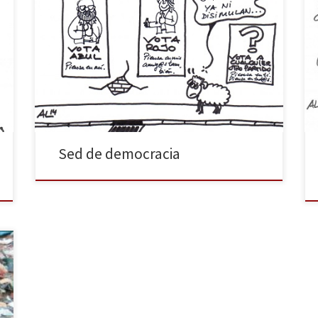
La ciudadanía tiene sed de democracia. La lejía
bipartidista, lejos de calmarla, agrava el problema,
pues con su apariencia de democracia, nos destroza
por dentro. Seguimos teniendo sed y algunas
personas no saben qué beber. Lo que tienen claro es
que no quieren más lejía bipartidista. Vota a cualquier
otro […]
Sed de democracia