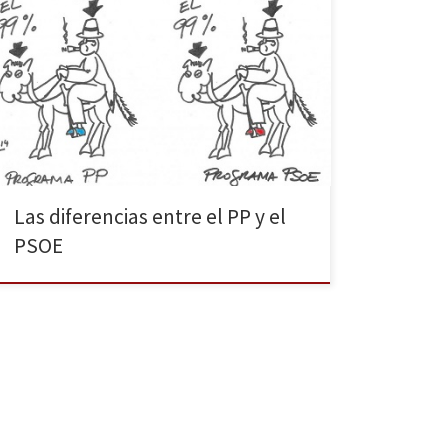
Juguemos al juego de encontrar las diferencias entre
los programas del PP y del PSOE. Prestad atención a
los detalles y, ante la duda, consultad este delicioso
artículo del maestro Isaac Rosa.
Las diferencias entre el PP y el
PSOE