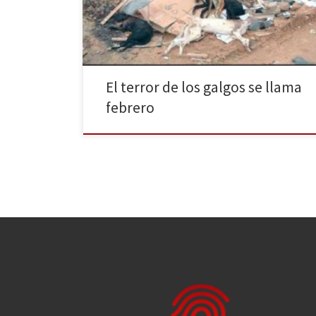
reclaman medidas más severas y más vigilancia a la
Guardia Civil. Todo deporte […]
El terror de los galgos se llama
febrero