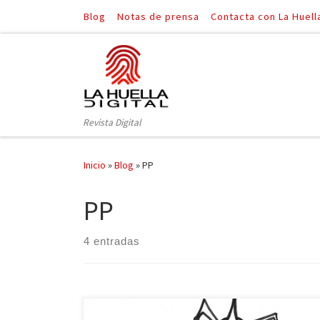
Blog
Notas de prensa
Contacta con La Huell
Saltar al contenido
Revista Digital
Inicio
»
Blog
»
PP
PP
4 entradas