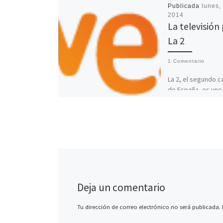
Publicada
lunes, 
2014
La televisión 
La 2
1 Comentario
La 2, el segundo c
de España, es uno
mejores de la tele
española. Con un 
divulgativo, su […
Deja un comentario
Tu dirección de correo electrónico no será publicada.