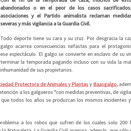
abandonados o en el peor de los casos sacrificados
asociaciones y el Partido animalista reclaman medid
severas y más vigilancia a la Guardia Civil.
Todo deporte tiene su cara y su cruz. Por desgracia la ca
galgo acarrea consecuencias nefastas para el protagoni
ese espectáculo. El galgo se convierte en esclavo de su vi
terminar la temporada pagando incluso con su vida la ma
inhumanidad de sus propietarios.
ciedad Protectora de Animales y Plantas
y
Baasgalgo
, adem
l atención a los galgueros “con medidas preventivas, de vigila
 que todos los años se produzcan los mismos incidentes y
 problema a los robos que sufren de los cuales solo 200 
e la Naturaleza. La Guardia Civil asegura, además, que sólo