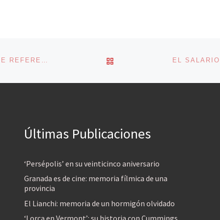
VOLVER A LA LISTA DE 
BROOKLYN NINE-NINE (2013): ¿LA NUEVA SITCOM DE REFERENCIA?
Últimas Publicaciones
‘Persépolis’ en su veinticinco aniversario
Granada es de cine: memoria fílmica de una
provincia
El Lianchi: memoria de un hormigón olvidado
‘Lorca en Vermont’: su historia con Cummings