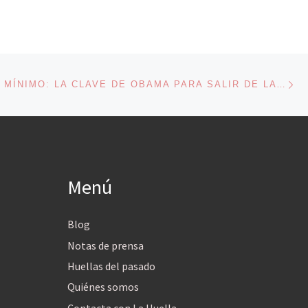
En
ENTRADAS
EL SALARIO MÍNIMO: LA CLAVE DE OBAMA PARA SALIR DE LA CRISIS
Menú
Blog
Notas de prensa
Huellas del pasado
Quiénes somos
Contacta con La Huella