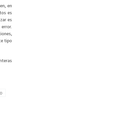
en, en
tos es
izar es
error.
iones,
te tipo
nteras
o