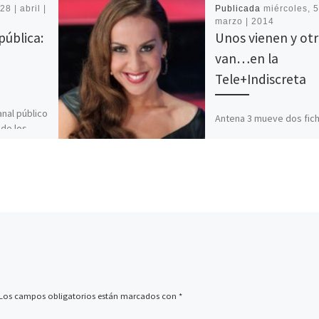
28 | abril |
Publicada
miércoles, 5
marzo | 2014
pública:
Unos vienen y ot
van…en la
Tele+Indiscreta
anal público
Antena 3 mueve dos fic
 de los
en una misma semana d
visión
cara a su parrilla televisi
enfoque
corazón del océano, sin
]
haber cumplido […]
Los campos obligatorios están marcados con
*