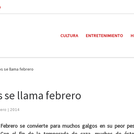
a
CULTURA
ENTRETENIMIENTO
H
gos se llama febrero
os se llama febrero
rero | 2014
Febrero se convierte para muchos galgos en su peor pesa
Con el fin de la temporada de caza, muchos de ést