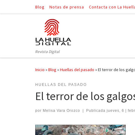
Blog
Notas de prensa
Contacta con La Huell
Saltar al contenido
Revista Digital
Inicio
»
Blog
»
Huellas del pasado
»
El terror de los gal
HUELLAS DEL PASADO
El terror de los galg
por
Melisa Vara Orozco
|
Publicada
jueves, 6 | feb