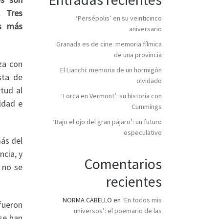
. Tres
‘Persépolis’ en su veinticinco
as más
aniversario
Granada es de cine: memoria fílmica
de una provincia
za con
El Lianchi: memoria de un hormigón
sta de
olvidado
rtud al
‘Lorca en Vermont’: su historia con
ldad e
Cummings
‘Bajo el ojo del gran pájaro’: un futuro
especulativo
ás del
ncia, y
Comentarios
 no se
recientes
NORMA CABELLO
en
‘En todos mis
fueron
universos’: el poemario de las
 se han