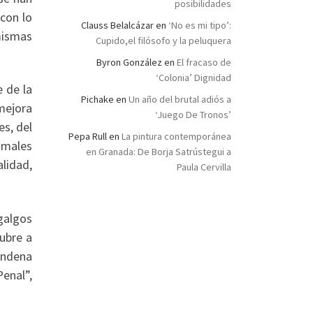
posibilidades
con lo
Clauss Belalcázar
en
‘No es mi tipo’:
mismas
Cupido,el filósofo y la peluquera
Byron González
en
El fracaso de
‘Colonia’ Dignidad
 de la
Pichake
en
Un año del brutal adiós a
mejora
‘Juego De Tronos’
es, del
Pepa Rull
en
La pintura contemporánea
nimales
en Granada: De Borja Satrústegui a
lidad,
Paula Cervilla
galgos
ubre a
condena
enal”,