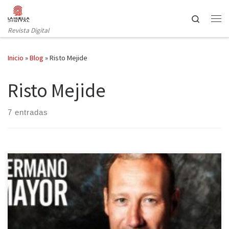
Saltar al contenido
Search
Revista Digital
Inicio
»
Blog
»
Risto Mejide
Risto Mejide
7 entradas
El que fuera jugador de waterpolo y coach del talent show musical
‘Levántate’, pone punto y final a su andadura televisiva con
Mediaset, así lo hacía saber él mismo desde su perfil oficial de