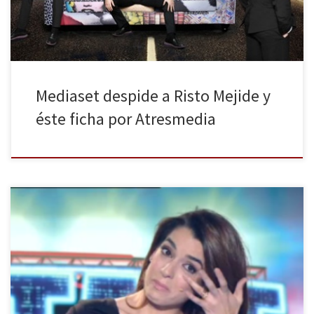
beneficiario […]
Mediaset despide a Risto Mejide y
éste ficha por Atresmedia
El nuevo programa de Telecinco hace llorar a la audiencia y a las
críticas. Enésimo talent show de la cadena de Vasile que promete
no ser el último en esto de dar el cante. Ya está, ha ocurrido.
Telecinco lo ha vuelto a hacer, huelleros. Juró y perjuró que no,
[…]