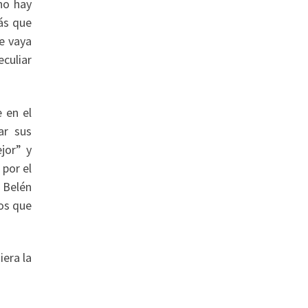
no hay
más que
ue vaya
eculiar
 en el
ar sus
jor” y
 por el
 Belén
dos que
iera la