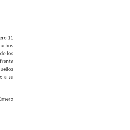
ero 11
muchos
de los
frente
quellos
o a su
número