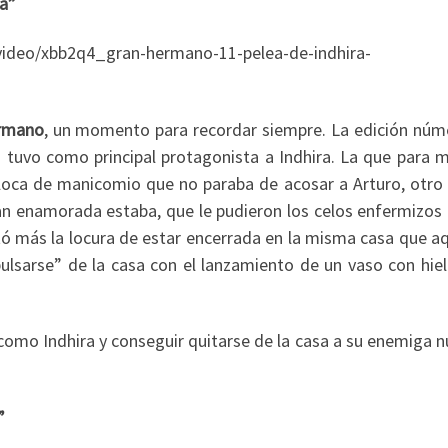
ua”
video/xbb2q4_gran-hermano-11-pelea-de-indhira-
rmano
, un momento para recordar siempre. La edición núm
 tuvo como principal protagonista a Indhira. La que para 
 loca de manicomio que no paraba de acosar a Arturo, otro 
tan enamorada estaba, que le pudieron los celos enfermizos 
tó más la locura de estar encerrada en la misma casa que a
pulsarse” de la casa con el lanzamiento de un vaso con hiel
 como Indhira y conseguir quitarse de la casa a su enemiga 
”