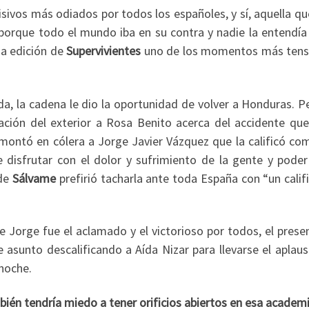
evisivos más odiados por todos los españoles, y sí, aquella q
orque todo el mundo iba en su contra y nadie la entendía 
ma edición de
Supervivientes
uno de los momentos más tens
, la cadena le dio la oportunidad de volver a Honduras. Pe
ación del exterior a Rosa Benito acerca del accidente que
montó en cólera a Jorge Javier Vázquez que la calificó co
 disfrutar con el dolor y sufrimiento de la gente y poder
 de
Sálvame
prefirió tacharla ante toda España con “un calif
e Jorge fue el aclamado y el victorioso por todos, el prese
asunto descalificando a Aída Nizar para llevarse el aplauso
 noche.
bién tendría miedo a tener orificios abiertos en esa academ