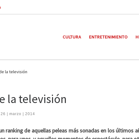
a
CULTURA
ENTRETENIMIENTO
H
e la televisión
 la televisión
 26 | marzo | 2014
 un ranking de aquellas peleas más sonadas en los últimos a
os, para unos, y aquellos momentos de espectáculo, para ot