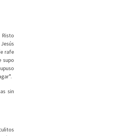
 Risto
 Jesús
e rafe
e supo
 supuso
agar”.
as sin
culitos