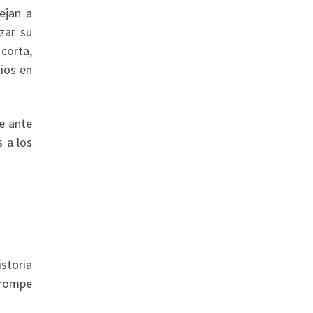
ejan a
zar su
 corta,
dios en
e ante
s a los
istoria
 rompe