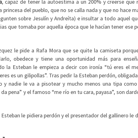
a
, capaz de tener la autoestima a un 200% y creerse que 
la princesa del pueblo, que no se calla nada y que no hace 
egunten sobre Jesulín y Andreíta) e insultar a todo aquel q
cias que tomaba por aquella época que le hacían tener ese p
quez le pide a Rafa Mora que se quite la camiseta porque
darlo, obedece y tiene una oportunidad más para enseñ
 la Esteban le empieza a decir con ironía “tú eres el me
res es un gilipollas”. Tras pedir la Esteban perdón, obligada
do y nadie le va a pisotear y mucho menos una tipa como
 da pena” y el famoso “me río en tu cara, payasa”, son dar
steban le pidiera perdón y el presentador del gallinero le d