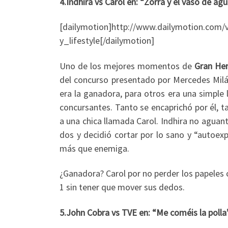
4.Indhira vs Carol en: “Zorra y el vaso de ag
[dailymotion]http://www.dailymotion.com/
y_lifestyle[/dailymotion]
Uno de los mejores momentos de
Gran He
del concurso presentado por Mercedes Milá
era la ganadora, para otros era una simple
concursantes. Tanto se encaprichó por él, 
a una chica llamada Carol. Indhira no aguan
dos y decidió cortar por lo sano y “autoex
más que enemiga.
¿Ganadora? Carol por no perder los papeles
1 sin tener que mover sus dedos.
5.John Cobra vs TVE en: “Me coméis la polla