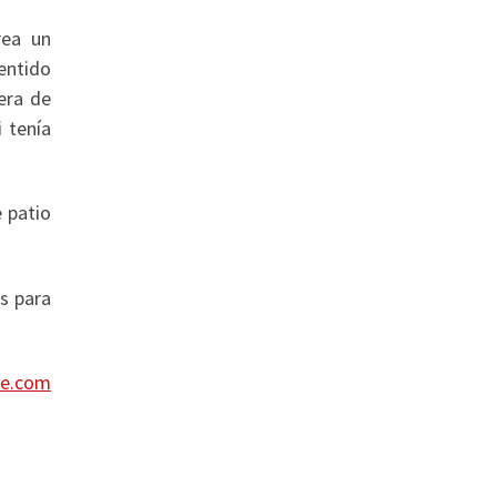
rea un
sentido
era de
i tenía
 patio
us para
re.com