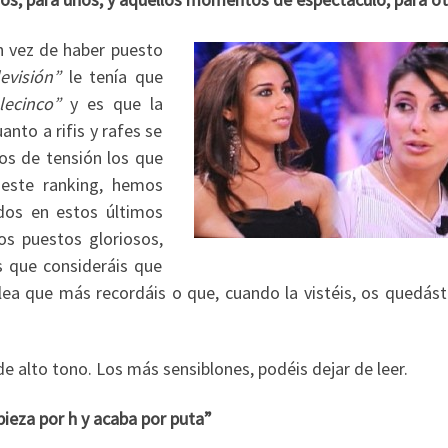
en vez de haber puesto
evisión”
le tenía que
lecinco”
y es que la
nto a rifis y rafes se
os de tensión los que
 este ranking, hemos
dos en estos últimos
s puestos gloriosos,
s que consideráis que
lea que más recordáis o que, cuando la vistéis, os quedáste
 de alto tono. Los más sensiblones, podéis dejar de leer.
pieza por h y acaba por puta”