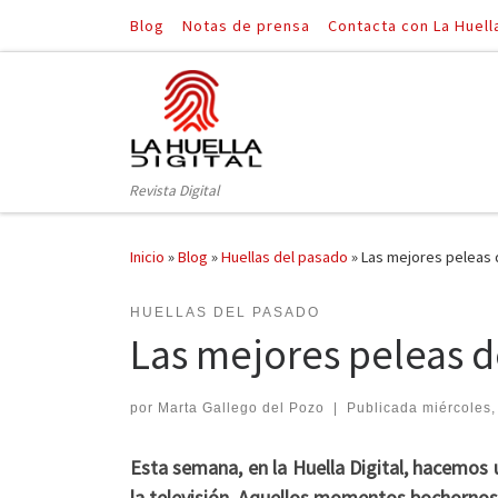
Blog
Notas de prensa
Contacta con La Huell
Saltar al contenido
Revista Digital
Inicio
»
Blog
»
Huellas del pasado
»
Las mejores peleas d
HUELLAS DEL PASADO
Las mejores peleas de
por
Marta Gallego del Pozo
|
Publicada
miércoles,
Esta semana, en la Huella Digital, hacemos
la televisión. Aquellos momentos bochornos