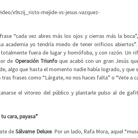
ideo/x9szij_risto-mejide-vs-jesus-vazquez-
 frase “cada vez abres más los ojos y cierras más la boca”,
sa academia yo tendría miedo de tener orificios abiertos”.
e totalmente fuera de lugar y homófoba, y con razón. Un rif
ador de
Operación Triunfo
que acabó con un gran Jesús qu
jide, algo que hasta el momento nadie había logrado, y que
 tras frases como “Lárgate, no nos haces falta” o “Vete a c
arse el vitoreo del público y plantarle pulso al de gafit
 tu cara, payasa”
bate de
Sálvame Deluxe
. Por un lado, Rafa Mora, aquel “mus