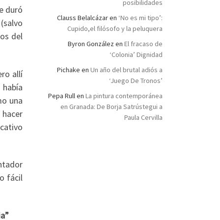
posibilidades
ue duró
Clauss Belalcázar
en
‘No es mi tipo’:
(salvo
Cupido,el filósofo y la peluquera
os del
Byron González
en
El fracaso de
‘Colonia’ Dignidad
Pichake
en
Un año del brutal adiós a
ro allí
‘Juego De Tronos’
 había
Pepa Rull
en
La pintura contemporánea
mo una
en Granada: De Borja Satrústegui a
 hacer
Paula Cervilla
icativo
ntador
 fácil
ia”