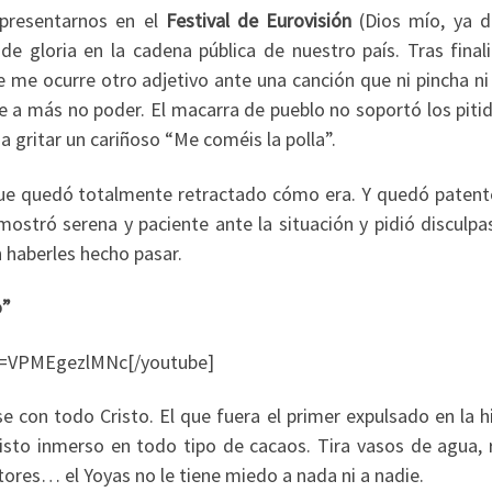
epresentarnos en el
Festival de Eurovisión
(Dios mío, ya d
e gloria en la cadena pública de nuestro país. Tras finali
 me ocurre otro adjetivo ante una canción que ni pincha ni
le a más no poder. El macarra de pueblo no soportó los piti
a gritar un cariñoso “Me coméis la polla”.
que quedó totalmente retractado cómo era. Y quedó patent
mostró serena y paciente ante la situación y pidió disculpa
 haberles hecho pasar.
o”
v=VPMEgezlMNc[/youtube]
se con todo Cristo. El que fuera el primer expulsado en la h
visto inmerso en todo tipo de cacaos. Tira vasos de agua,
itores… el Yoyas no le tiene miedo a nada ni a nadie.