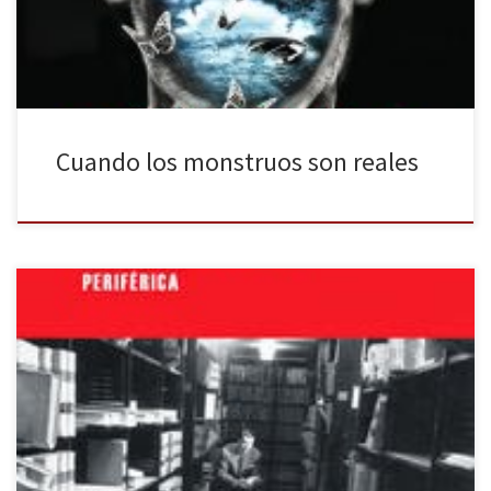
que nadie miente, […]
Cuando los monstruos son reales
A Juan Carlos Onetti, Menéndez Pidal, Goethe, Borges y Stephen
King les separan muchos años y kilómetros -también figurada y
estilísticamente hablando-. Pero todos ellos, y el resto de los
autores reseñados en El escritor en su paraíso, tienen algo en
común: fueron bibliotecarios. Las bibliotecas tienen algo que
quienes gustamos […]