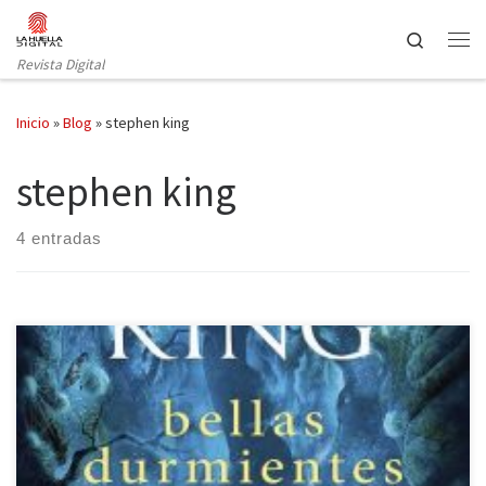
Saltar al contenido
Search
Revista Digital
Inicio
»
Blog
»
stephen king
stephen king
4 entradas
Desde el principio de los tiempos, la desigualdad entre hombres y
mujeres ha estado siempre presente. A día de hoy, aunque la
situación ha mejorado bastante con respecto a épocas pasadas,