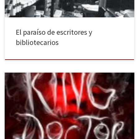
El paraíso de escritores y
bibliotecarios
Stephen King vuelve con esta mal llamada secuela de El
resplandor para contarnos qué fue de Dany Torrance y
sumergirnos en una apasionante pero fallida aventura
sobrenatural con el sello inconfundible del maestro y rey del
terror. Cuando hace ya varios meses se anunció que habría una
secuela, casi cuarenta […]