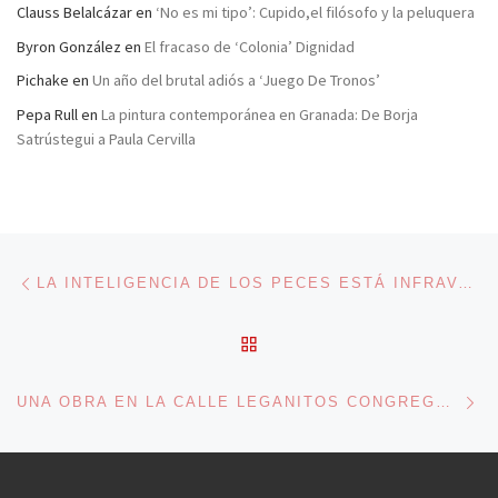
Clauss Belalcázar
en
‘No es mi tipo’: Cupido,el filósofo y la peluquera
Byron González
en
El fracaso de ‘Colonia’ Dignidad
Pichake
en
Un año del brutal adiós a ‘Juego De Tronos’
Pepa Rull
en
La pintura contemporánea en Granada: De Borja
Satrústegui a Paula Cervilla
Navegación de entradas
Entrada anterior
LA INTELIGENCIA DE LOS PECES ESTÁ INFRAVALORADA
VOLVER A LA LISTA DE 
En
UNA OBRA EN LA CALLE LEGANITOS CONGREGÓ A MÁS PERSONAS QUE LA CORONACIÓN DE FELIPE VI