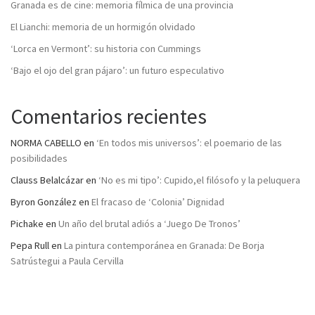
Granada es de cine: memoria fílmica de una provincia
El Lianchi: memoria de un hormigón olvidado
‘Lorca en Vermont’: su historia con Cummings
‘Bajo el ojo del gran pájaro’: un futuro especulativo
Comentarios recientes
NORMA CABELLO
en
‘En todos mis universos’: el poemario de las
posibilidades
Clauss Belalcázar
en
‘No es mi tipo’: Cupido,el filósofo y la peluquera
Byron González
en
El fracaso de ‘Colonia’ Dignidad
Pichake
en
Un año del brutal adiós a ‘Juego De Tronos’
Pepa Rull
en
La pintura contemporánea en Granada: De Borja
Satrústegui a Paula Cervilla