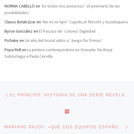
NORMA CABELLO
en
‘En todos mis universos’: el poemario de las
posibilidades
Clauss Belalcázar
en
‘No es mi tipo’: Cupido,el filósofo y la peluquera
Byron González
en
El fracaso de ‘Colonia’ Dignidad
Pichake
en
Un año del brutal adiós a ‘Juego De Tronos’
Pepa Rull
en
La pintura contemporánea en Granada: De Borja
Satrústegui a Paula Cervilla
Navegación de entradas
Entrada anterior
EL PRÍNCIPE: HISTORIA DE UNA SERIE REVELACIÓN
VOLVER A LA LISTA DE 
En
MARIANO RAJOY: «QUE DOS EQUIPOS ESPAÑOLES JUEGUEN LA FINAL DE LA CHAMPION’S ES UN SIGNO DE RECUPERACIÓN DE LA HOSTIA»