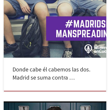
“Si los dos pagamos el mismo billete por qué tú te empeñas en
ocupar el doble” escribe @maraylucy en Twitter con el hashtag
#MadridSinManspreading. El colectivo feminista «Mujeres En
Lucha» inició el lunes esta campaña en redes sociales para
concienciar sobre el manspreading y, de de paso, pedir a la
presidenta de […]
Donde cabe él cabemos las dos.
Madrid se suma contra …