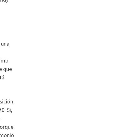
 una
como
e que
tá
sición
0. Si,
s
porque
imonio