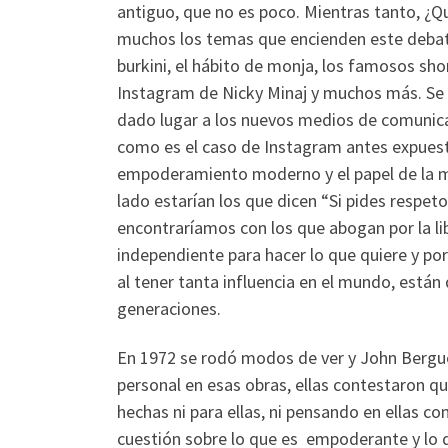
antiguo, que no es poco. Mientras tanto, ¿Q
muchos los temas que encienden este debate; la
burkini, el hábito de monja, los famosos sho
Instagram de Nicky Minaj y muchos más. Se r
dado lugar a los nuevos medios de comunica
como es el caso de Instagram antes expuesto
empoderamiento moderno y el papel de la mu
lado estarían los que dicen “Si pides respet
encontraríamos con los que abogan por la li
independiente para hacer lo que quiere y po
al tener tanta influencia en el mundo, está
generaciones.
En 1972 se rodó modos de ver y John Berguer
personal en esas obras, ellas contestaron qu
hechas ni para ellas, ni pensando en ellas c
cuestión sobre lo que es empoderante y lo q