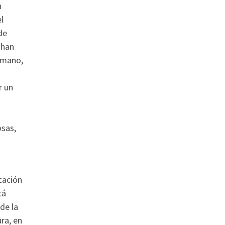
n
l
de
 han
umano,
r un
osas,
cación
tá
de la
ra, en