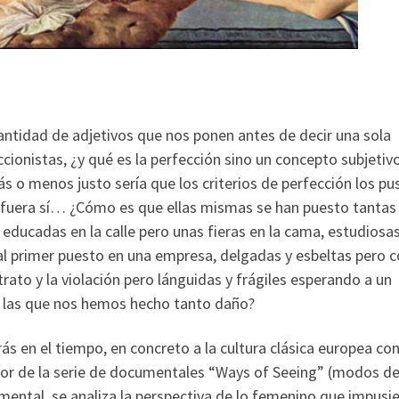
cantidad de adjetivos que nos ponen antes de decir una sola
ionistas, ¿y qué es la perfección sino un concepto subjetiv
ás o menos justo sería que los criterios de perfección los pu
ta fuera sí… ¿Cómo es que ellas mismas se han puesto tantas
educadas en la calle pero unas fieras en la cama, estudiosas
 al primer puesto en una empresa, delgadas y esbeltas pero 
ato y la violación pero lánguidas y frágiles esperando a un
s las que nos hemos hecho tanto daño?
ás en el tiempo, en concreto a la cultura clásica europea con
utor de la serie de documentales “Ways of Seeing” (modos de
mental, se analiza la perspectiva de lo femenino que impusi