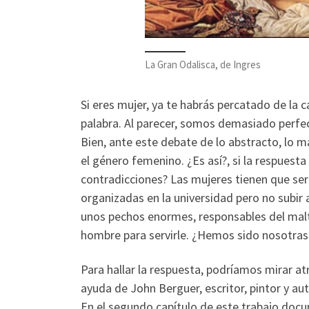
La Gran Odalisca, de Ingres
Si eres mujer, ya te habrás percatado de la 
palabra. Al parecer, somos demasiado perfecc
Bien, ante este debate de lo abstracto, lo m
el género femenino. ¿Es así?, si la respues
contradicciones? Las mujeres tienen que ser 
organizadas en la universidad pero no subir
unos pechos enormes, responsables del maltr
hombre para servirle. ¿Hemos sido nosotra
Para hallar la respuesta, podríamos mirar atr
ayuda de John Berguer, escritor, pintor y a
En el segundo capítulo de este trabajo docu