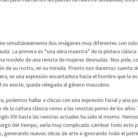
pone simultáneamente dos imágenes muy diferentes con solo
da. La primera es “una obra maestra” de la pintura clásica
una modelo de una revista de mujeres desnudas. Nos pide, 
ión de su rostro, en su mirada. Pronto nos daremos cuenta d
era, es una expresión encantadora hacia el hombre que la es
 no existe, queda relegada al género masculino.
, podemos hallar a chicas con una expresión facial y una po
o de la cultura clásica como a las revistas porno de los años 7
siglo XIX hasta las revistas actuales ha sido el mismo. Hemo
largo del tiempo, sería muy complicado cambiar todo esto 
o, generando nuevas obras de arte e ignorando todo el patr