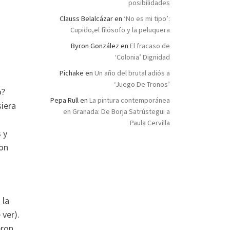
posibilidades
Clauss Belalcázar
en
‘No es mi tipo’:
Cupido,el filósofo y la peluquera
Byron González
en
El fracaso de
‘Colonia’ Dignidad
Pichake
en
Un año del brutal adiós a
‘Juego De Tronos’
o?
Pepa Rull
en
La pintura contemporánea
siera
en Granada: De Borja Satrústegui a
Paula Cervilla
 y
con
 la
 ver).
eron