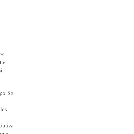
es.
tas
í
po. Se
ales
iativa
 muy