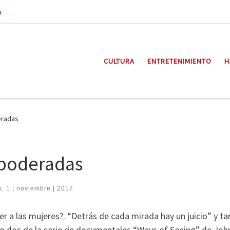
a
CULTURA
ENTRETENIMIENTO
H
eradas
poderadas
, 1 | noviembre | 2017
er a las mujeres?. “Detrás de cada mirada hay un juicio” y t
tulo dos de la serie de documentales “Ways of Seeing” de Joh