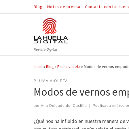
Blog
Notas de prensa
Contacta con La Huell
Saltar al contenido
Revista Digital
Inicio
»
Blog
»
Pluma violeta
»
Modos de vernos empod
PLUMA VIOLETA
Modos de vernos em
por
Ana Delgado del Castillo
|
Publicada
miércoles
¿Qué nos ha influido en nuestra manera de v
una cultura patriarcal, según relata el capí