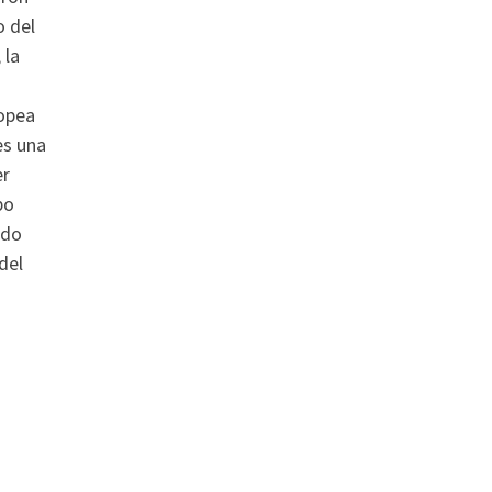
o del
 la
ropea
es una
er
po
ido
del