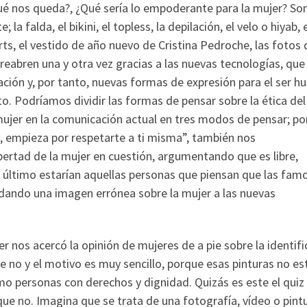
ué nos queda?, ¿Qué sería lo empoderante para la mujer? So
 falda, el bikini, el topless, la depilación, el velo o hiyab, e
rts, el vestido de año nuevo de Cristina Pedroche, las fotos 
eabren una y otra vez gracias a las nuevas tecnologías, que
ción y, por tanto, nuevas formas de expresión para el ser h
. Podríamos dividir las formas de pensar sobre la ética del
jer en la comunicación actual en tres modos de pensar; po
o, empieza por respetarte a ti misma”, también nos
bertad de la mujer en cuestión, argumentando que es libre,
r último estarían aquellas personas que piensan que las fam
n dando una imagen errónea sobre la mujer a las nuevas
 nos acercó la opinión de mujeres de a pie sobre la identifi
e no y el motivo es muy sencillo, porque esas pinturas no es
omo personas con derechos y dignidad. Quizás es este el quiz 
ue no. Imagina que se trata de una fotografía, vídeo o pintu