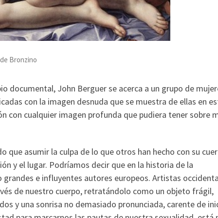
e de Bronzino
ropio documental, John Berguer se acerca a un grupo de mujer
ficadas con la imagen desnuda que se muestra de ellas en es
ción con cualquier imagen profunda que pudiera tener sobre m
ido que asumir la culpa de lo que otros han hecho con su cuer
ión y el lugar. Podríamos decir que en la historia de la
o grandes e influyentes autores europeos. Artistas occident
avés de nuestro cuerpo, retratándolo como un objeto frágil,
dos y una sonrisa no demasiado pronunciada, carente de inic
testad para marcarnos las pautas de nuestra sexualidad, está