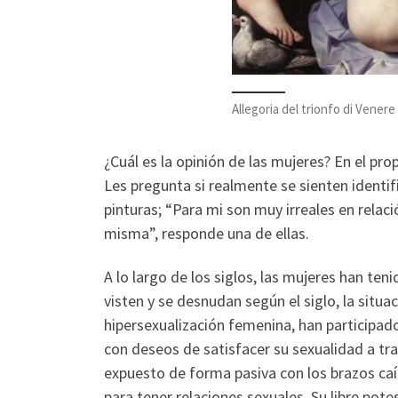
Allegoria del trionfo di Vener
¿Cuál es la opinión de las mujeres? En el p
Les pregunta si realmente se sienten identi
pinturas; “Para mi son muy irreales en rela
misma”, responde una de ellas.
A lo largo de los siglos, las mujeres han ten
visten y se desnudan según el siglo, la situac
hipersexualización femenina, han participad
con deseos de satisfacer su sexualidad a tr
expuesto de forma pasiva con los brazos caí
para tener relaciones sexuales. Su libre po