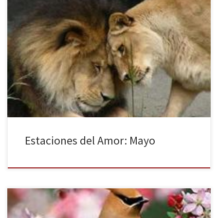
Como el sol radiante de mayo Tu fuego mi ser va quemando
Como la luz que va iluminando Mi corazón por ti suspirando Como
el color del cielo cautivando Tus ojos azules mirando Como la
melodía al alma llegando Tu voz a mi ser va cantando Como el
león a […]
Estaciones del Amor: Mayo