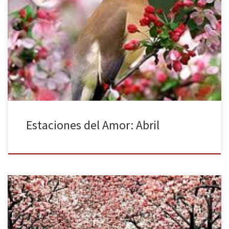
En mi corazón sólo tu abril Mojando mi ser… Aguas mil
Cautivando mi alma sin fin Con tu mirada verde gris Así eres tú y yo
sin ti No imagino ni un día abril Porque has llegado a mí Para
quedarte siempre aquí Estar juntos siempre así Porque mi amor a
[…]
Estaciones del Amor: Abril
El frío invierno ha quedado atrás… Una nueva estación está por