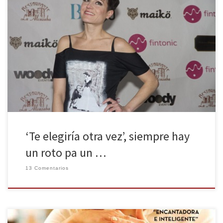
Batiburrillo Producciones presenta Te elegiría otra vez, una
comedia romántica que podrás disfrutar en vivo en el Pequeño
Teatro Gran Vía de Madrid. La Huella Digital ha asistido a la
Premiere de esta obra escrita y dirigida por Sara Escudero
(monologuista reconocida por programas de televisión como
Zapeando y El […]
‘Te elegiría otra vez’, siempre hay
un roto pa un …
13 Comentarios