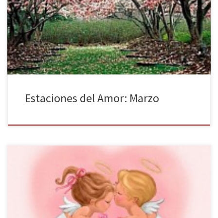
llegar. La primavera: Un clima fresco nos traerá Con la magia de las
flores todo mejor verás. Inmensa alegría al corazón llegará Cada
mañana al podernos levantar. Entre la brisa y el viento que al
andar Acaricia nuestro rostro […]
Estaciones del Amor: Marzo
De todos los meses el más pequeño tú, Febrero. No eres frio ni
cálido nos traes un tiempo medio. Es momento de consolidar los
propósitos de año nuevo Aquellos que el mes anterior me
propuse con esmero. Definir plazos y medios para alcanzar mis