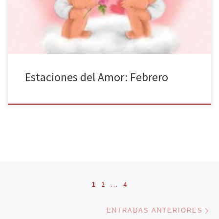
deseos. Sin prisa pero sin pausa, […]
Estaciones del Amor: Febrero
Navegación de entradas
1
2
…
4
En
ENTRADAS ANTERIORES