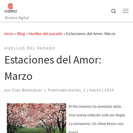
Saltar al contenido
Search
Revista Digital
Inicio
»
Blog
»
Huellas del pasado
»
Estaciones del Amor: Marzo
HUELLAS DEL PASADO
Estaciones del Amor:
Marzo
por
Clau Belalcázar
|
Publicada
martes, 2 | marzo | 2010
El
frío invierno ha quedado atrás…
Una nueva estación
está por llegar.
La primavera: Un clima fresco nos
traerá