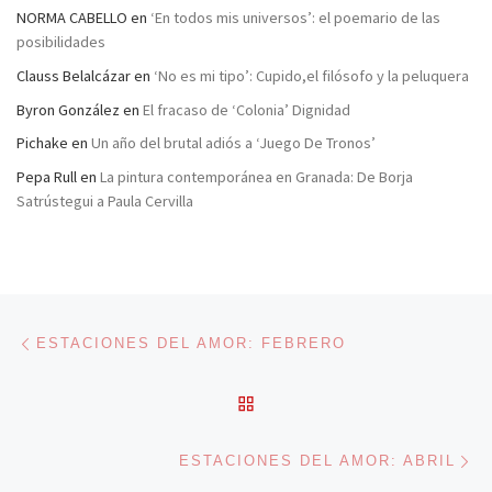
NORMA CABELLO
en
‘En todos mis universos’: el poemario de las
posibilidades
Clauss Belalcázar
en
‘No es mi tipo’: Cupido,el filósofo y la peluquera
Byron González
en
El fracaso de ‘Colonia’ Dignidad
Pichake
en
Un año del brutal adiós a ‘Juego De Tronos’
Pepa Rull
en
La pintura contemporánea en Granada: De Borja
Satrústegui a Paula Cervilla
Navegación de entradas
Entrada anterior
ESTACIONES DEL AMOR: FEBRERO
VOLVER A LA LISTA DE 
En
ESTACIONES DEL AMOR: ABRIL