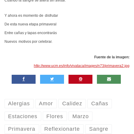
Cuando la sangre se altera sin avisar.
Y ahora es momento de
disfrutar
De esta nueva etapa primaveral
Entre cañas y tapas encontrarás
Nuevos
motivos por celebrar.
Fuente de la imagen:
http://www.ucm.es/info/vivataca/images/n73/primavera2.jpg
Alergias
Amor
Calidez
Cañas
Estaciones
Flores
Marzo
Primavera
Reflexionarte
Sangre