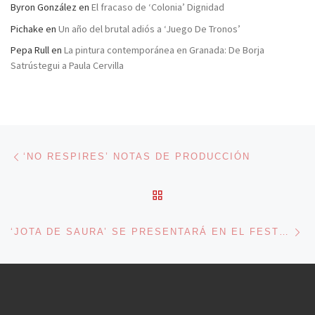
Byron González
en
El fracaso de ‘Colonia’ Dignidad
Pichake
en
Un año del brutal adiós a ‘Juego De Tronos’
Pepa Rull
en
La pintura contemporánea en Granada: De Borja
Satrústegui a Paula Cervilla
Navegación de entradas
Entrada anterior
‘NO RESPIRES’ NOTAS DE PRODUCCIÓN
VOLVER A LA LISTA DE 
En
‘JOTA DE SAURA’ SE PRESENTARÁ EN EL FESTIVAL DE TORONTO