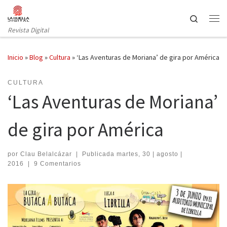
Saltar al contenido
Search
Revista Digital
Inicio
»
Blog
»
Cultura
»
‘Las Aventuras de Moriana’ de gira por América
CULTURA
‘Las Aventuras de Moriana’
de gira por América
por
Clau Belalcázar
|
Publicada
martes, 30 | agosto |
2016
|
9 Comentarios