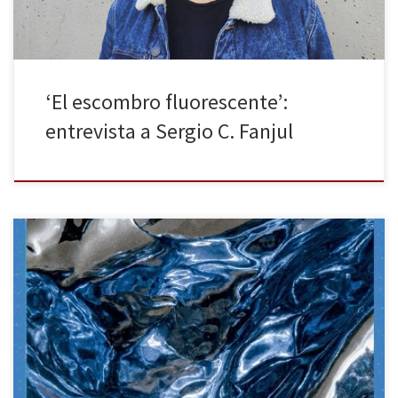
‘El escombro fluorescente’:
entrevista a Sergio C. Fanjul
Sergio C. Fanjul (Oviedo, 1980), poeta y periodista cultural de El
País, lleva a este poemario editado por Letraversal su particular
mezcla de observación sociopolítica, ironía y lirismo. Formado en
astrofísica y autor de varios poemarios y ensayos (entre los que
destacan La ciudad infinita, La España invisible o El […]