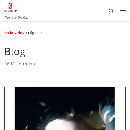
Saltar al contenido
Search
Revista Digital
Inicio
»
Blog
»
Página 2
Blog
1694 entradas
Seix Barral en su Biblioteca Formentor cerró el año 2025 con una
joyita oriental que pasó de puntillas en el catálogo de novedades:
Los amantes de la noche de Mieko Kawakami. La autora ya triunfó