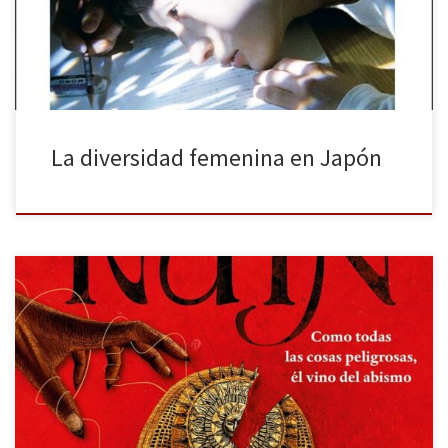
con su anterior novela, Pechos y huevos, que logró gran éxito
internacional, para posteriormente publicar […]
La diversidad femenina en Japón
Eternal ruin es la segunda entrega de la saga Immortal dark de
Tigest Girma, publicada por Alfaguara. Los libros son pequeños
escaparates a civilizaciones, pues en ellos podemos encontrar
una gran diversidad de temas, moralidades, sociedades… Girma
es una autora etíope que muestra su cultura (lo nativo impactado
por lo […]