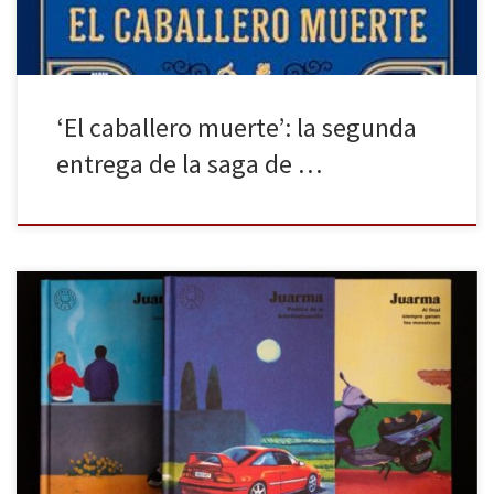
‘El caballero muerte’: la segunda
entrega de la saga de …
Juarma (Deifontes, Granada, 1981) empezó su trayectoria
haciendo fanzines y se consolidó como ilustrador y viñetista en
revistas como El Jueves. Y ha sabido transformar su mirada punk
en una voz literaria única al escribir como él lo hace: con un ritmo
visual, humano, rápido y sincero. Tras Al final […]