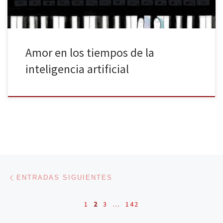
Amor en los tiempos de la
inteligencia artificial
Navegación de entradas
Entradas siguientes
ENTRADAS SIGUIENTES
1
2
3
…
142
En