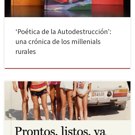
‘Poética de la Autodestrucción’:
una crónica de los millenials
rurales
Recuerdo el olor del Ducados de papáUn Seat Córdoba y
cantarVer la luna y sollozar Julio Iglesias, Rigoberta Bandini.
«Vacas. Postes. Auto blanco con conductor solo. Auto rojo con
familia. Camioneta con dos hombres. Camión con vacas. Surco
que deja camión con vacas que orinan y defecan por el susto […]