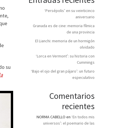
 no
‘Persépolis’ en su veinticinco
nte,
aniversario
 que
Granada es de cine: memoria fílmica
de una provincia
El Lianchi: memoria de un hormigón
de
olvidado
‘Lorca en Vermont’: su historia con
Cummings
do su
‘Bajo el ojo del gran pájaro’: un futuro
la
especulativo
Comentarios
recientes
NORMA CABELLO
en
‘En todos mis
universos’: el poemario de las