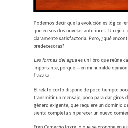
Podemos decir que la evolución es lógica: e
que en sus dos novelas anteriores. Un ejerci
claramente satisfactoria. Pero, ¿qué enco
predecesoras?
Las formas del agua
es un libro que reúne c
importante, porque —en mi humilde opinión—
fracasa.
El relato corto dispone de poco tiempo: poco
transmitir un mensaje, poco para dar giros de
género exigente, que requiere un dominio del
sienta completa sin parecer un nuevo comie
Fran Camacho logra lo que se propone en es