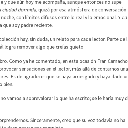
ncié y que aún hoy me acompaña, aunque entonces no supe
a ciudad dormida
, quizá por esa atmósfera de conversación 
oche, con límites difusos entre lo real y lo emocional. Y
La
 que soy padre reciente.
olección hay, sin duda, un relato para cada lector. Parte de l
uál logra remover algo que creías quieto.
ibro. Como ya he comentado, en esta ocasión Fran Camacho
 provocar sensaciones en el lector, más allá de contarnos una
riores. Es de agradecer que se haya arriesgado y haya dado u
o bien.
o vamos a sobrevalorar lo que ha escrito; se le haría muy di
sorprendernos. Sinceramente, creo que su voz todavía no ha
mita desplegarse por completo.