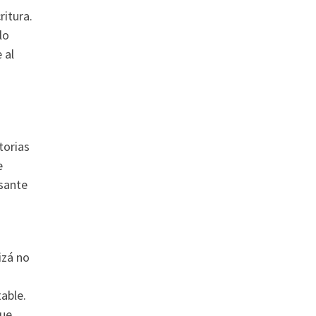
ritura.
lo
 al
torias
e
esante
izá no
a
able.
que