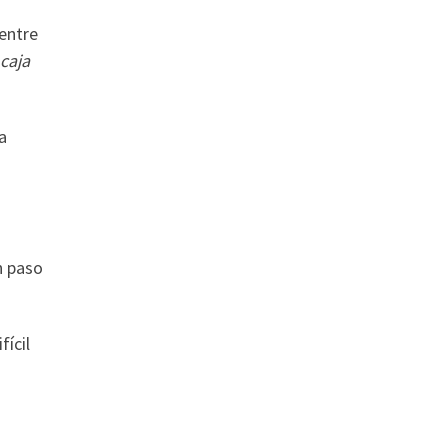
entre
 caja
a
n paso
fícil