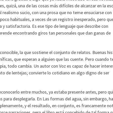
es, quizá, una de las cosas más difíciles de alcanzar en la esc
l realismo sucio, con una prosa que no teme ensuciarse con 
s poco habituales, a veces de un registro inesperado, pero que
y satisfactoria. Es ese tipo de lenguaje que describe con
orprende encontrando giros tan personales que dan ganas de
onocible, la que sostiene el conjunto de relatos. Buenas his
níficas, que esperan a alguien que las cuente. Pero cuando t
opia, todo cambia. Un autor con Voz es capaz de hacer inter
o de lentejas; convierte lo cotidiano en algo digno de ser
reconocerlo entre muchos, ya estaba presente antes, pero qu
s para desplegarla. En Las formas del agua, sin embargo, h
 plenamente, y el resultado, en conjunto, es francamente not
rce narraciones, pero el libro está concebido de tal forma 