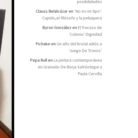
posibilidades
Clauss Belalcázar
en
‘No es mi tipo’:
Cupido,el filósofo y la peluquera
Byron González
en
El fracaso de
‘Colonia’ Dignidad
Pichake
en
Un año del brutal adiós a
‘Juego De Tronos’
Pepa Rull
en
La pintura contemporánea
en Granada: De Borja Satrústegui a
Paula Cervilla