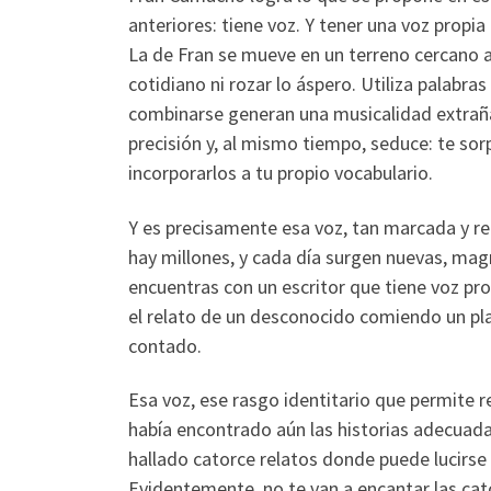
anteriores: tiene voz. Y tener una voz propia 
La de Fran se mueve en un terreno cercano a
cotidiano ni rozar lo áspero. Utiliza palabra
combinarse generan una musicalidad extraña 
precisión y, al mismo tiempo, seduce: te s
incorporarlos a tu propio vocabulario.
Y es precisamente esa voz, tan marcada y rec
hay millones, y cada día surgen nuevas, mag
encuentras con un escritor que tiene voz pr
el relato de un desconocido comiendo un plat
contado.
Esa voz, ese rasgo identitario que permite 
había encontrado aún las historias adecuada
hallado catorce relatos donde puede lucirse
Evidentemente, no te van a encantar las cato