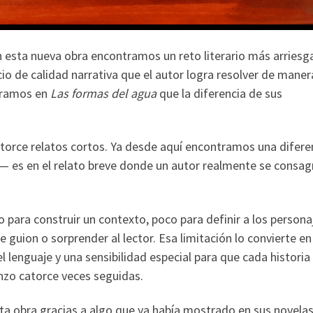
n esta nueva obra encontramos un reto literario más arries
cio de calidad narrativa que el autor logra resolver de maner
ntramos en
Las formas del agua
que la diferencia de sus
atorce relatos cortos. Ya desde aquí encontramos una difere
 es en el relato breve donde un autor realmente se consag
 para construir un contexto, poco para definir a los persona
 guion o sorprender al lector. Esa limitación lo convierte en
 lenguaje y una sensibilidad especial para que cada historia
nzo catorce veces seguidas.
ta obra gracias a algo que ya había mostrado en sus novela