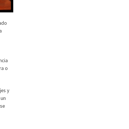
gado
a
ncia
ra o
jes y
 un
 se
s