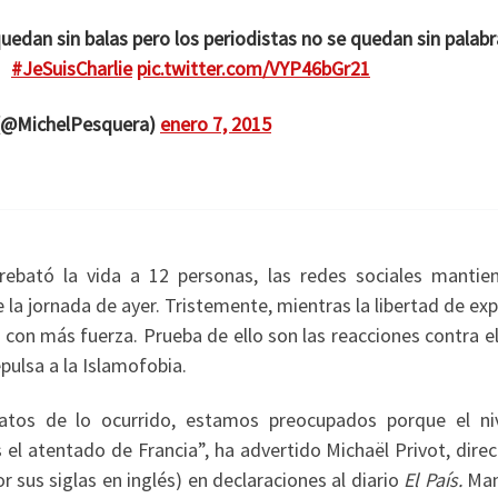
quedan sin balas pero los periodistas no se quedan sin palabr
#JeSuisCharlie
pic.twitter.com/VYP46bGr21
 (@MichelPesquera)
enero 7, 2015
ebató la vida a 12 personas, las redes sociales mantie
e la jornada de ayer. Tristemente, mientras la libertad de ex
ez con más fuerza. Prueba de ello son las reacciones contra e
pulsa a la Islamofobia.
tos de lo ocurrido, estamos preocupados porque el ni
el atentado de Francia”, ha advertido Michaël Privot, direc
 sus siglas en inglés) en declaraciones al diario
El País.
Man