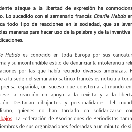
ciente ataque a la libertad de expresión ha conmocion
. Lo sucedido con el semanario francés
Charlie Hebdo
en
ca todo tipo de reacciones en la sociedad, que se leva
ples maneras para hacer uso de la palabra y de la inventiva
dicaciones.
ie Hebdo
es conocido en toda Europa por sus caricatu
a y su inconfundible estilo de denunciar la intolerancia rel
caciones por las que había recibido diversas amenazas. H
e a la sede del semanario satírico francés es noticia a tod
 prensa española, un suceso que consterna al mundo en
eve la reacción en apoyo a la revista y a la liber
esión.
Destacan dibujantes y personalidades del mun
odismo, quienes no han tardado en solidarizarse c
abajos
. La Federación de Asociaciones de Periodistas tamb
embros de sus organizaciones federadas a un minuto de sil