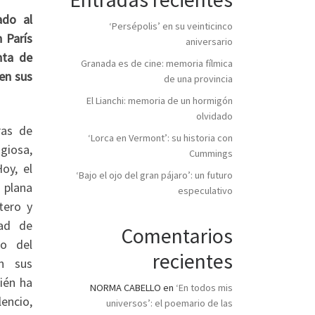
ado al
‘Persépolis’ en su veinticinco
 París
aniversario
nta de
Granada es de cine: memoria fílmica
 en sus
de una provincia
El Lianchi: memoria de un hormigón
olvidado
ras de
‘Lorca en Vermont’: su historia con
igiosa,
Cummings
oy, el
‘Bajo el ojo del gran pájaro’: un futuro
a plana
especulativo
tero y
tad de
Comentarios
do del
recientes
on sus
ién ha
NORMA CABELLO
en
‘En todos mis
encio,
universos’: el poemario de las