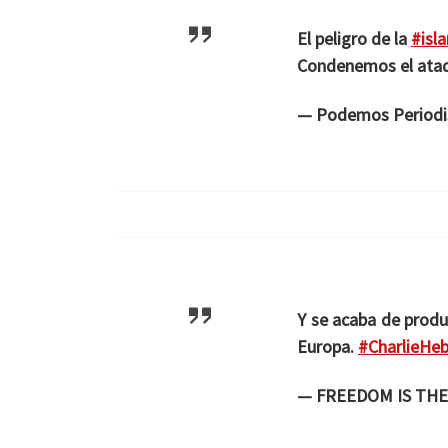
El peligro de la
#isl
Condenemos el ata
— Podemos Period
Y se acaba de produc
Europa.
#CharlieHe
— FREEDOM IS THE