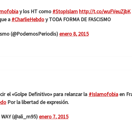
amofobia
y los HT como
#StopIslam
http://t.co/wuFVeuZjbK
que a
#CharlieHebdo
y TODA FORMA DE FASCISMO
ismo (@PodemosPeriodis)
enero 8, 2015
ir el «Golpe Definitivo» para relanzar la
#Islamofobia
en Fra
bdo
Por la libertad de expresión.
 WAY (@ali_m95)
enero 7, 2015