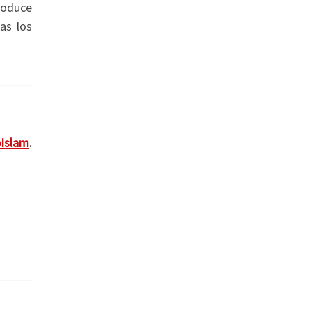
produce
as los
Islam
.