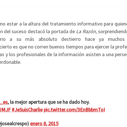
 no estar a la altura del tratamiento informativo para quie
ión del suceso destacó la portada de
La Razón,
sorprendiendo
ario a su más absoluto destierro hace ya muchos 
 cierto es que no corren buenos tiempos para ejercer la profe
s y los profesionales de la información asisten a una pers
erdonable.
n_es
, la mejor apertura que se ha dado hoy.
pUMJF
#JeSuisCharlie
pic.twitter.com/3EnBbbmToI
@josealcrespo)
enero 8, 2015