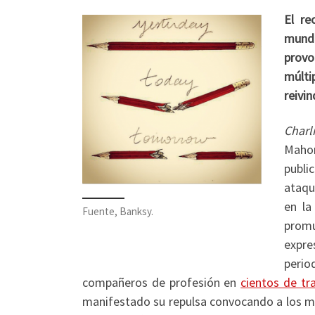
El re
mundo
provo
múlti
reivin
Charl
Mahom
publi
ataqu
en la
Fuente, Banksy.
promu
expr
peri
compañeros de profesión en
cientos de tr
manifestado su repulsa convocando a los mi