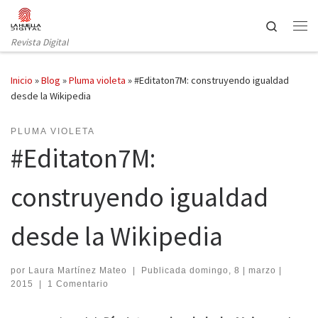
Saltar al contenido
Search
Revista Digital
Inicio
»
Blog
»
Pluma violeta
»
#Editaton7M: construyendo igualdad
desde la Wikipedia
PLUMA VIOLETA
#Editaton7M:
construyendo igualdad
desde la Wikipedia
por
Laura Martínez Mateo
|
Publicada
domingo, 8 | marzo |
2015
|
1 Comentario