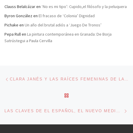
Clauss Belalcázar
en
‘No es mi tipo’: Cupido,el filósofo y la peluquera
Byron González
en
El fracaso de ‘Colonia’ Dignidad
Pichake
en
Un año del brutal adiós a ‘Juego De Tronos’
Pepa Rull
en
La pintura contemporánea en Granada: De Borja
Satrústegui a Paula Cervilla
Navegación de entradas
Entrada anterior
CLARA JANÉS Y LAS RAÍCES FEMENINAS DE LA LITERATURA
VOLVER A LA LISTA DE 
En
LAS CLAVES DE EL ESPAÑOL, EL NUEVO MEDIO DE PEDRO J. RAMÍREZ