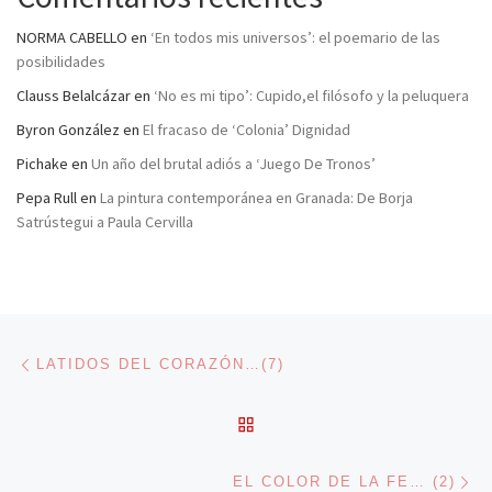
NORMA CABELLO
en
‘En todos mis universos’: el poemario de las
posibilidades
Clauss Belalcázar
en
‘No es mi tipo’: Cupido,el filósofo y la peluquera
Byron González
en
El fracaso de ‘Colonia’ Dignidad
Pichake
en
Un año del brutal adiós a ‘Juego De Tronos’
Pepa Rull
en
La pintura contemporánea en Granada: De Borja
Satrústegui a Paula Cervilla
Navegación de entradas
Entrada anterior
LATIDOS DEL CORAZÓN…(7)
VOLVER A LA LISTA DE 
En
EL COLOR DE LA FE… (2)