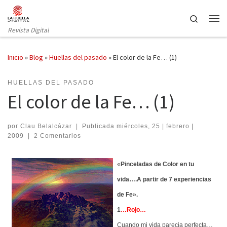
Saltar al contenido
Search
Revista Digital
Inicio
»
Blog
»
Huellas del pasado
»
El color de la Fe… (1)
HUELLAS DEL PASADO
El color de la Fe… (1)
por
Clau Belalcázar
|
Publicada
miércoles, 25 | febrero |
2009
|
2 Comentarios
«
Pinceladas de Color en tu
vida….A partir de 7 experiencias
de Fe».
1
…
Rojo…
Cuando mi vida parecia perfecta…