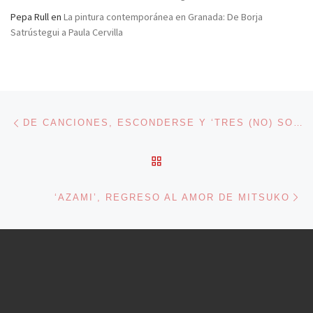
Pepa Rull
en
La pintura contemporánea en Granada: De Borja
Satrústegui a Paula Cervilla
Navegación de entradas
Entrada anterior
DE CANCIONES, ESCONDERSE Y ‘TRES (NO) SON MULTITUD’
VOLVER A LA LISTA DE 
En
‘AZAMI’, REGRESO AL AMOR DE MITSUKO