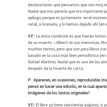
declaraciones que pensamos que son muy int
Nadal que nos parecía que era importante p
epílogo porque es justamente en el momento
natal, a Granada, y lo hemos dejado ahí [en e
V.F.
:
La única condición es que fueran textos
de su muerte —Alberti en sus memorias, Morl
muchos textos, pero que son para libros (ra
basado en la cosa más bien periodística [en 
Rafael Martínez Nadal que es uno de los ami
después de la muerte de Lorca.
P
.:
Aparecen, en ocasiones, reproducidas imág
pensó en hacer una edición, en la cual apa
imágenes de los textos originales?
V.F.:
El libro ya tiene seiscientas páginas; s