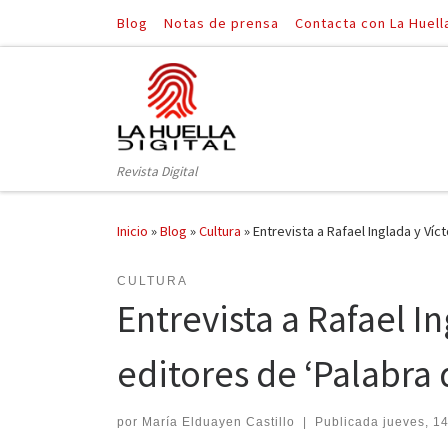
Blog
Notas de prensa
Contacta con La Huell
Saltar al contenido
Revista Digital
Inicio
»
Blog
»
Cultura
»
Entrevista a Rafael Inglada y Víc
CULTURA
Entrevista a Rafael I
editores de ‘Palabra d
por
María Elduayen Castillo
|
Publicada
jueves, 14