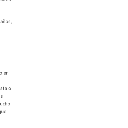
 años,
o en
ista o
as
mucho
que