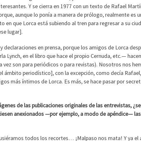
eresantes. Y se cierra en 1977 con un texto de Rafael Mart
orque, aunque lo ponía a manera de prólogo, realmente es u
 en que Lorca está subiendo al tren para regresar a su ciu
se lugar].
 y declaraciones en prensa, porque los amigos de Lorca des
a Lynch, en el libro que hace el propio Cernuda, etc.— hace
ra vez son para periódicos o para revistas). Nosotros nos h
el ámbito periodístico], con la excepción, como decía Rafael
gos más íntimos de Lorca. Es más, se hace pasar por secret
enes de las publicaciones originales de las entrevistas, ¿se
reciesen anexionados —por ejemplo, a modo de apéndice— las
i pusiéramos todos los recortes… ¡Malpaso nos mata! Y ya el