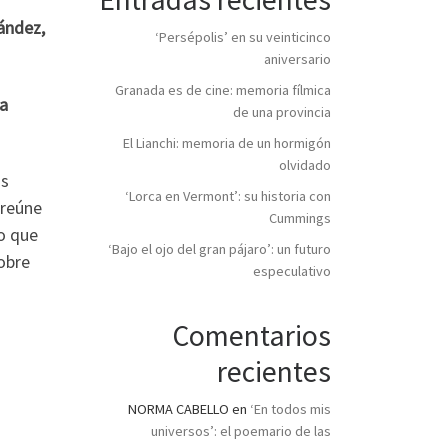
nández,
‘Persépolis’ en su veinticinco
aniversario
Granada es de cine: memoria fílmica
ta
de una provincia
El Lianchi: memoria de un hormigón
olvidado
os
‘Lorca en Vermont’: su historia con
 reúne
Cummings
co que
‘Bajo el ojo del gran pájaro’: un futuro
obre
especulativo
Comentarios
recientes
NORMA CABELLO
en
‘En todos mis
universos’: el poemario de las