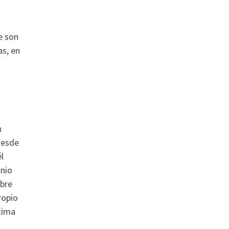
e son
as, en
n
desde
l
unio
obre
ropio
ltima