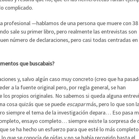
ido complicado.
era profesional —hablamos de una persona que muere con 38
ndo sale su primer libro, pero realmente las entrevistas son
uen número de declaraciones, pero casi todas centradas en
umentos que buscabais?
aciones y, salvo algún caso muy concreto (creo que ha pasad
er a la fuente original pero, por regla general, se han
de los propios originales. No sabemos si queda alguna entrev
una cosa quizás que se puede
escapar
más, pero lo que son l
ero siempre el tema de la investigación depara… Eso pasa 
completo, ensayo completo… siempre existe la sorpresa de 
 que se ha hecho un esfuerzo para que esté lo más completo
o lo que se conocía de oídas y no se había recogido hasta el