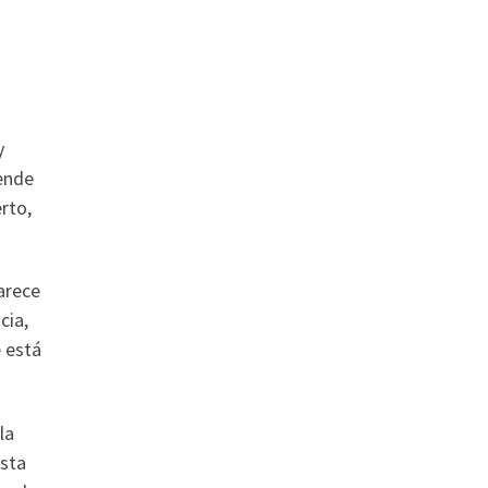
y
vende
rto,
arece
cia,
e está
la
asta