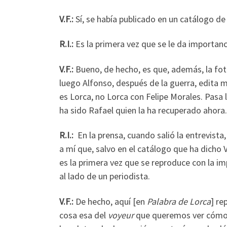
V.F.:
Sí, se había publicado en un catálogo d
R.I.:
Es la primera vez que se le da importanc
V.F.:
Bueno, de hecho, es que, además, la foto
luego Alfonso, después de la guerra, edita 
es Lorca, no Lorca con Felipe Morales. Pas
ha sido Rafael quien la ha recuperado ahora.
R.I.:
En la prensa, cuando salió la entrevista
a mí que, salvo en el catálogo que ha dicho 
es la primera vez que se reproduce con la i
al lado de un periodista.
V.F.:
De hecho, aquí [en
Palabra de Lorca
] re
cosa esa del
voyeur
que queremos ver cómo e