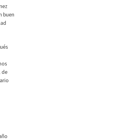
ínez
n buen
dad
pués
n
emos
, de
ario
 año