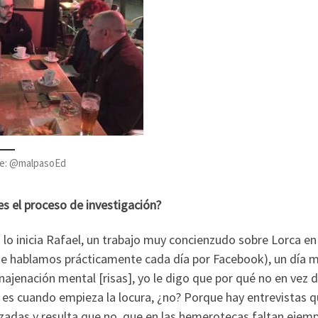
e: @malpasoEd
s el proceso de investigación?
n lo inicia Rafael, un trabajo muy concienzudo sobre Lorca en
ue hablamos prácticamente cada día por Facebook), un día 
jenación mental [risas], yo le digo que por qué no en vez 
í es cuando empieza la locura, ¿no? Porque hay entrevistas q
izadas y resulta que no, que en las hemerotecas faltan ejem