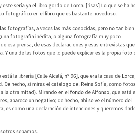
 este sería ya el libro gordo de Lorca. [risas] Lo que se ha 
to fotográfico en el libro que es bastante novedoso.
as fotografías, a veces las más conocidas, pero no tan bien
lguna fotografía inédita, o alguna fotografía muy poco
 esa prensa, de esas declaraciones y esas entrevistas que
. Y una de las fotos que lo puede explicar es la propia foto 
tá la librería [Calle Alcalá, nº 96], que era la casa de Lorca
d. De hecho, si miras el catálogo del Reina Sofía, como foto
lta la otra mitad). Mirando en el fondo de Alfonso, que está e
res, aparece un negativo; de hecho, ahí se ve el número del
ra, es como una declaración de intenciones y queremos darl
nosotros sepamos.