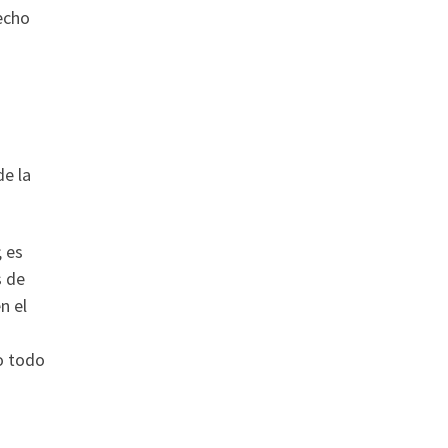
hecho
de la
; es
s de
n el
o todo