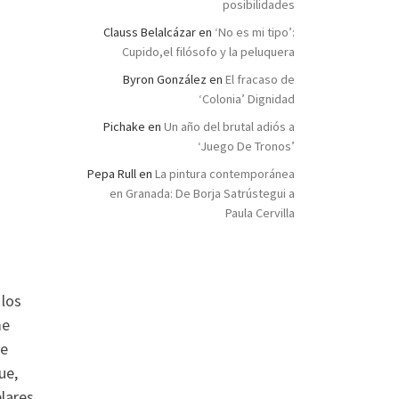
posibilidades
Clauss Belalcázar
en
‘No es mi tipo’:
Cupido,el filósofo y la peluquera
Byron González
en
El fracaso de
‘Colonia’ Dignidad
Pichake
en
Un año del brutal adiós a
‘Juego De Tronos’
Pepa Rull
en
La pintura contemporánea
en Granada: De Borja Satrústegui a
Paula Cervilla
 los
me
de
ue,
plares