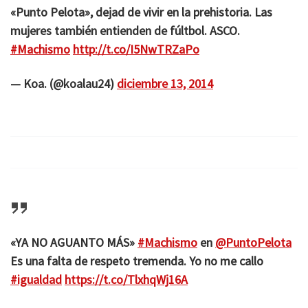
«Punto Pelota», dejad de vivir en la prehistoria. Las
mujeres también entienden de fúltbol. ASCO.
#Machismo
http://t.co/I5NwTRZaPo
— Koa. (@koalau24)
diciembre 13, 2014
«YA NO AGUANTO MÁS»
#Machismo
en
@PuntoPelota
Es una falta de respeto tremenda. Yo no me callo
#igualdad
https://t.co/TlxhqWj16A