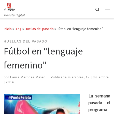
Saltar al contenido
Search
Revista Digital
Inicio
»
Blog
»
Huellas del pasado
»
Fútbol en “lenguaje femenino”
HUELLAS DEL PASADO
Fútbol en “lenguaje
femenino”
por
Laura Martínez Mateo
|
Publicada
miércoles, 17 | diciembre
| 2014
La semana
pasada el
programa