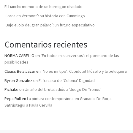
El Lianchi: memoria de un hormigón olvidado
‘Lorca en Vermont’: su historia con Cummings
‘Bajo el ojo del gran pájaro’: un futuro especulativo
Comentarios recientes
NORMA CABELLO
en
‘En todos mis universos’: el poemario de las
posibilidades
Clauss Belalcázar
en
‘No es mi tipo’: Cupido,el filósofo y la peluquera
Byron González
en
El fracaso de ‘Colonia’ Dignidad
Pichake
en
Un año del brutal adiós a ‘Juego De Tronos’
Pepa Rull
en
La pintura contemporánea en Granada: De Borja
Satrústegui a Paula Cervilla