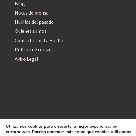
Blog
Notas de prensa
Huellas del pasado
Quiénes somos
Contacta con La Huella
Política de cookies
Aviso Legal
Utilizamos cookies para ofrecerte la mejor experiencia en
La Huella Digital
nuestra web. Puedes aprender más sobre qué cookies utilizamos
© 2026
– Todos los derechos reservados