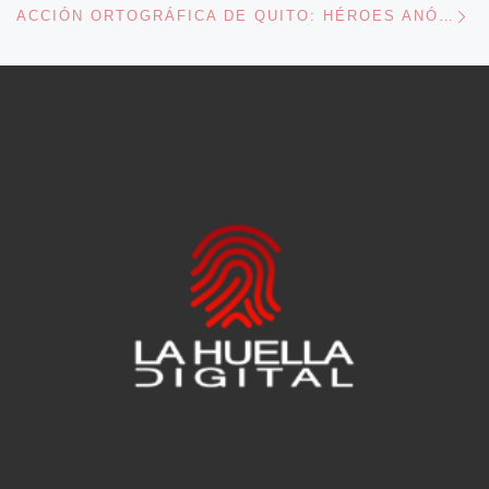
ACCIÓN ORTOGRÁFICA DE QUITO: HÉROES ANÓNIMOS COMBATIENDO EL VANDALISMO ORTOGRÁFICO