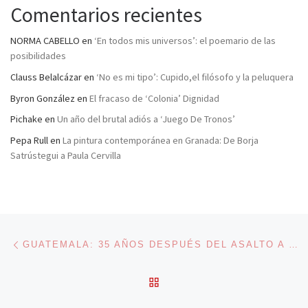
Comentarios recientes
NORMA CABELLO
en
‘En todos mis universos’: el poemario de las
posibilidades
Clauss Belalcázar
en
‘No es mi tipo’: Cupido,el filósofo y la peluquera
Byron González
en
El fracaso de ‘Colonia’ Dignidad
Pichake
en
Un año del brutal adiós a ‘Juego De Tronos’
Pepa Rull
en
La pintura contemporánea en Granada: De Borja
Satrústegui a Paula Cervilla
Navegación de entradas
Entrada anterior
GUATEMALA: 35 AÑOS DESPUÉS DEL ASALTO A LA EMBAJADA DE ESPAÑA
VOLVER A LA LISTA DE 
En