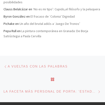
posibilidades
Clauss Belalcázar
en
‘No es mi tipo’: Cupido,el filósofo y la peluquera
Byron González
en
El fracaso de ‘Colonia’ Dignidad
Pichake
en
Un año del brutal adiós a ‘Juego De Tronos’
Pepa Rull
en
La pintura contemporánea en Granada: De Borja
Satrústegui a Paula Cervilla
Navegación de entradas
Entrada anterior
A VUELTAS CON LAS PALABRAS
VOLVER A LA LISTA DE 
En
LA FACETA MÁS PERSONAL DE PORTA: ‘ESTADOS DE UN EXANÓNIMO’