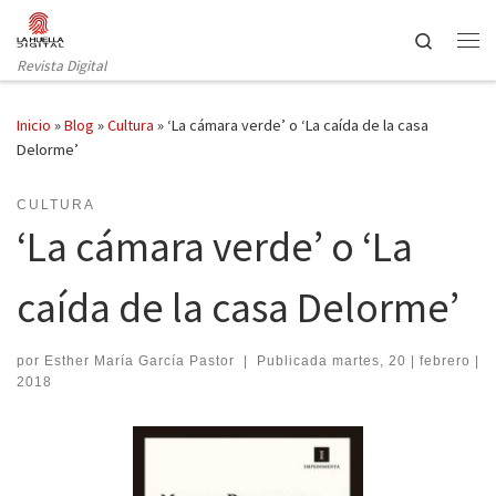
Saltar al contenido
Search
Revista Digital
Inicio
»
Blog
»
Cultura
»
‘La cámara verde’ o ‘La caída de la casa
Delorme’
CULTURA
‘La cámara verde’ o ‘La
caída de la casa Delorme’
por
Esther María García Pastor
|
Publicada
martes, 20 | febrero |
2018