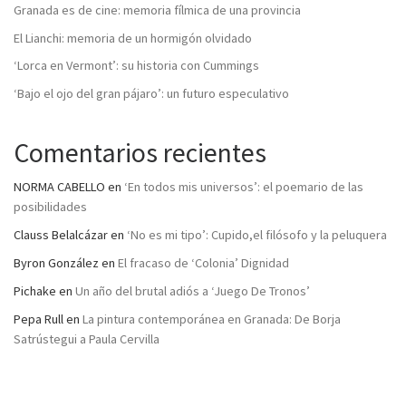
Granada es de cine: memoria fílmica de una provincia
El Lianchi: memoria de un hormigón olvidado
‘Lorca en Vermont’: su historia con Cummings
‘Bajo el ojo del gran pájaro’: un futuro especulativo
Comentarios recientes
NORMA CABELLO
en
‘En todos mis universos’: el poemario de las
posibilidades
Clauss Belalcázar
en
‘No es mi tipo’: Cupido,el filósofo y la peluquera
Byron González
en
El fracaso de ‘Colonia’ Dignidad
Pichake
en
Un año del brutal adiós a ‘Juego De Tronos’
Pepa Rull
en
La pintura contemporánea en Granada: De Borja
Satrústegui a Paula Cervilla