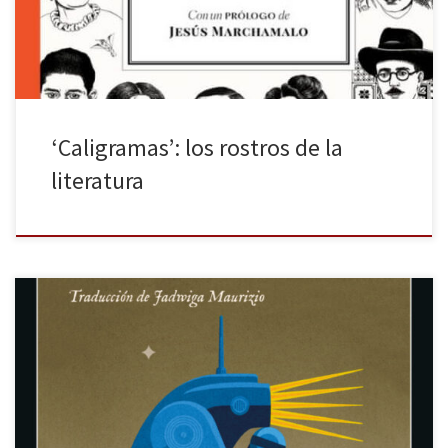
biblioteca personal que homenajea […]
‘Caligramas’: los rostros de la
literatura
¿Cuál es el origen de nuestro mundo? Pudo ser una explosión de
materia, pudo ser Gea (a la que hijos, nietos y bisnietos quitaron
protagonismo), pudo ser un dios aburrido y vengativo que
descansó al séptimo día o pudieron ser unos seres
aparentemente frágiles, pero ignominiosamente violentos, que