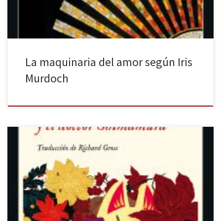
La maquinaria del amor según Iris
Murdoch
«En Berlín no reinaba más que la razón». Es verano de 1891,
periodo Meiji. El doctor Shimamura Sunichi se encuentra de
expedición en el Japón remoto, donde, se dice, existen
poblados en las montañas en los que algunas mujeres han sido
poseídas por espíritus de zorros. Escéptico, Shimamura se […]