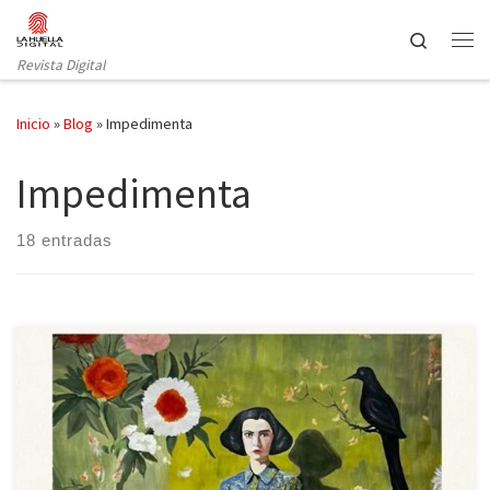
Saltar al contenido
Search
Revista Digital
Inicio
»
Blog
»
Impedimenta
Impedimenta
18 entradas
Moon Tiger de Penelope Lively, publicado recientemente por la
editorial Impedimenta, es una obra muy especial que recibió el
premio Booker en 1987. La autora fusiona diversos subgéneros