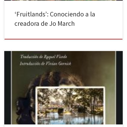
‘Fruitlands’: Conociendo a la
creadora de Jo March
Cuando en 1949 Mary McCarthy estaba a punto de publicar la
novela El Oasis, muchos fueron los personajes de la élite cultural
estadounidense que pusieron el grito en el cielo. Philip Rahv, de
hecho, consideró ponerle una demanda para impedir su
publicación. Rahv no estaba nada de acuerdo con que McCarthy,
[…]