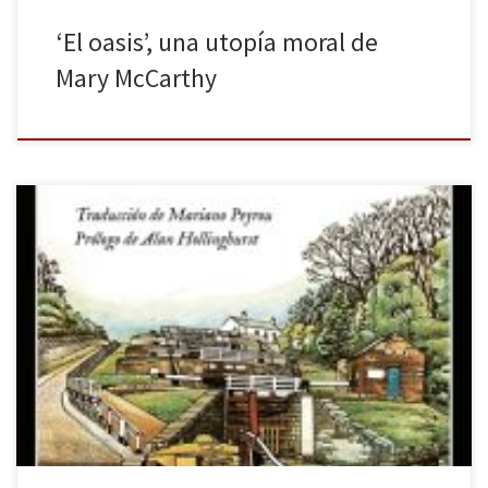
‘El oasis’, una utopía moral de
Mary McCarthy
Escrita por Penelope Fitzgerald en 1979 justo un año después de
la publicación de La librería, famosa por la adaptación
cinematográfica de Isabel Coixet, esta novela con tintes
autobiográficos supuso la consagración de su autora. A la deriva
ganaba el Booker Prize de 1979 y el nombre de Penelope
Fitzgerald adquiría […]