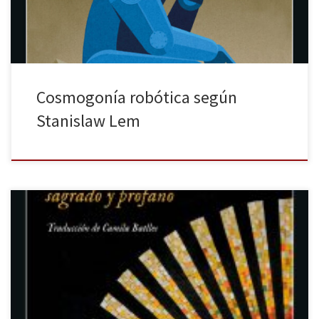
creyeron ser […]
Cosmogonía robótica según
Stanislaw Lem
«Yo creía que las fuerzas eran más previsibles que los seres
racionales». Últimamente han caído en mis manos muchos libros
de escritoras irlandesas y me quedaba la espinita de que mi
estantería todavía no contara con ninguna obra de la gran
escritora de este país en el siglo XX: Iris […]