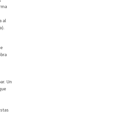
orma
a al
a).
de
obra
par. Un
 que
istas