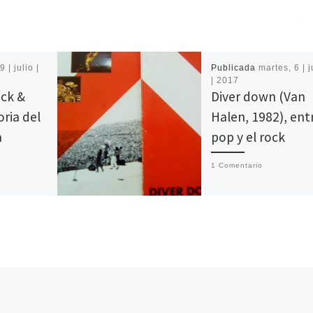
9 | julio |
Publicada
martes, 6 | 
| 2017
ock &
Diver down (Van
oria del
Halen, 1982), entr
a
pop y el rock
1 Comentario
 la música
El Diver down de Van Ha
orabuena:
fue el primer CD que me
rg ha
compré. No fue el prime
 de Susana
mi colección, sin embar
[…]
…]