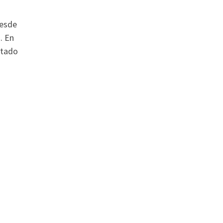
desde
. En
ltado