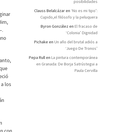
posibilidades
Clauss Belalcázar
en
‘No es mi tipo’:
ginar
Cupido,el filósofo y la peluquera
Jim,
Byron González
en
El fracaso de
—.
‘Colonia’ Dignidad
uno
Pichake
en
Un año del brutal adiós a
‘Juego De Tronos’
Pepa Rull
en
La pintura contemporánea
anto,
en Granada: De Borja Satrústegui a
 que
Paula Cervilla
eció
 a los
án
n
an con