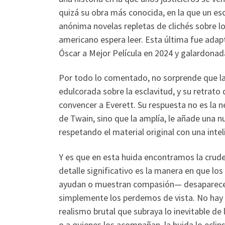
quizá su obra más conocida, en la que un es
anónima novelas repletas de clichés sobre lo
americano espera leer. Esta última fue adapt
Óscar a Mejor Película en 2024 y galardona
Por todo lo comentado, no sorprende que la 
edulcorada sobre la esclavitud, y su retrat
convencer a Everett. Su respuesta no es la n
de Twain, sino que la amplía, le añade una n
respetando el material original con una intel
Y es que en esta huida encontramos la crudez
detalle significativo es la manera en que l
ayudan o muestran compasión— desaparecen 
simplemente los perdemos de vista. No hay t
realismo brutal que subraya lo inevitable de 
o a quienes los acompañan, la huida lo eclips