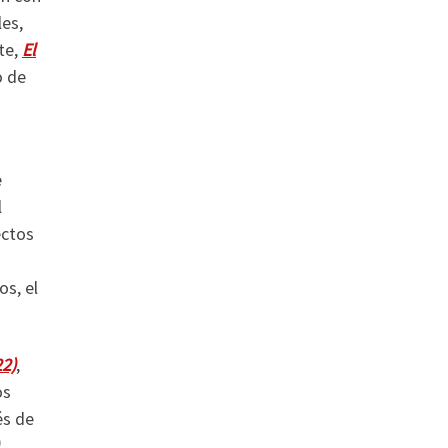
les,
te,
El
o de
e
l
ectos
os, el
22)
,
os
és de
,