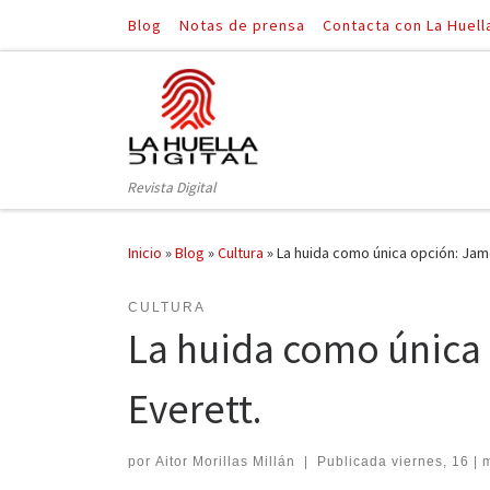
Blog
Notas de prensa
Contacta con La Huell
Saltar al contenido
Revista Digital
Inicio
»
Blog
»
Cultura
»
La huida como única opción: Jame
CULTURA
La huida como única 
Everett.
por
Aitor Morillas Millán
|
Publicada
viernes, 16 | 