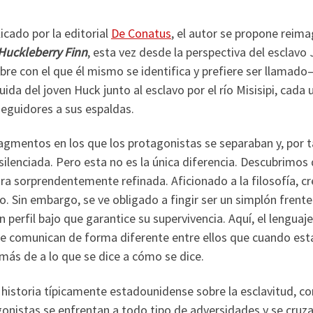
licado por la editorial
De Conatus
, el autor se propone reima
Huckleberry Finn
, esta vez desde la perspectiva del esclavo 
e con el que él mismo se identifica y prefiere ser llamado
uida del joven Huck junto al esclavo por el río Misisipi, cada 
seguidores a sus espaldas.
agmentos en los que los protagonistas se separaban y, por t
silenciada. Pero esta no es la única diferencia. Descubrimos
ra sorprendentemente refinada. Aficionado a la filosofía, cr
. Sin embargo, se ve obligado a fingir ser un simplón frente
perfil bajo que garantice su supervivencia. Aquí, el lenguaje
 se comunican de forma diferente entre ellos que cuando est
más de a lo que se dice a cómo se dice.
historia típicamente estadounidense sobre la esclavitud, co
onistas se enfrentan a todo tipo de adversidades y se cruz