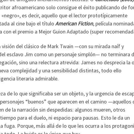
critor afroamericano solo consigue el éxito publicando de f
 «negro», es decir, aquello que el lector prototípicamente
ada al cine bajo el título
American Fiction
, película nominad
da con el premio a Mejor Guion Adaptado (super recomendad
visión del clásico de Mark Twain —con su mirada naíf y
o del esclavo Jim como un personaje simplón— no terminara 
egación, sino una relectura atrevida: James no desprecia la 
ueva complejidad y una sensibilidad distintas, todo ello
igencia literaria admirable.
a de lo que significaba ser un objeto, y la urgencia de esca
os personajes “buenos” que aparecen en el camino —aquellos
de la narración sin despedidas: algunos mueren, otros
iempo para el duelo, ni espacio para pausas. Esto le da un
la fuga. Porque, más allá de lo que les ocurra a los protagon
a todo. La huida es lo único que hay.