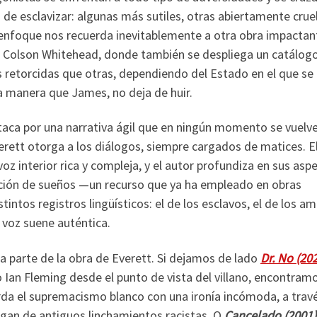
de esclavizar: algunas más sutiles, otras abiertamente crue
enfoque nos recuerda inevitablemente a otra obra impactan
o Colson Whitehead, donde también se despliega un catálog
s retorcidas que otras, dependiendo del Estado en el que se
a manera que James, no deja de huir.
staca por una narrativa ágil que en ningún momento se vuelv
erett otorga a los diálogos, siempre cargados de matices. E
oz interior rica y compleja, y el autor profundiza en sus asp
ación de sueños —un recurso que ya ha empleado en obras
ntos registros lingüísticos: el de los esclavos, el de los am
 voz suene auténtica.
 parte de la obra de Everett. Si dejamos de lado
Dr. No (20
lo Ian Fleming desde el punto de vista del villano, encontram
rda el supremacismo blanco con una ironía incómoda, a trav
engan de antiguos linchamientos racistas. O
Cancelado (2001)