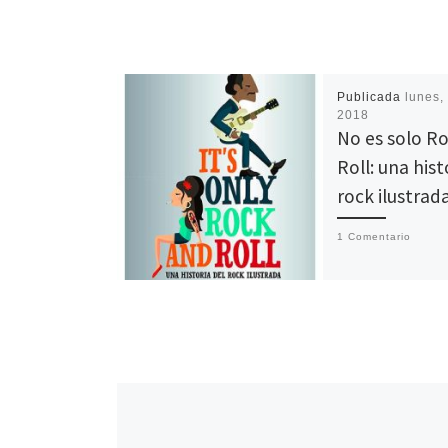
Publicada
lunes, 
2018
No es solo R
Roll: una hist
rock ilustrad
1 Comentario
Los entusiastas de
rock están de enh
la editorial Lunwe
publicado la obra
Monteagudo (con
ilustraciones de [