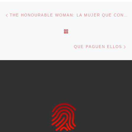
Navegación de entradas
Entrada anterior
THE HONOURABLE WOMAN: LA MUJER QUE CONQUISTÓ A TODOS
VOLVER A LA LISTA DE 
En
QUE PAGUEN ELLOS