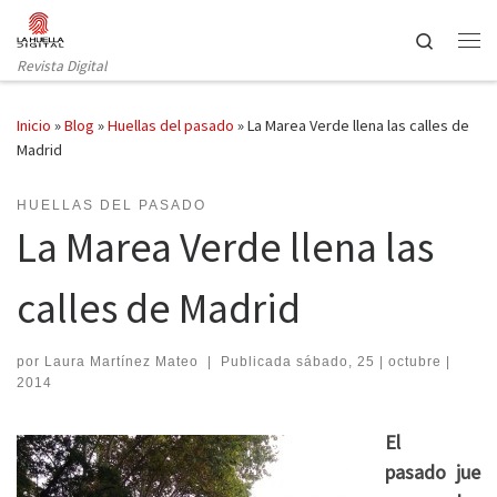
Saltar al contenido
Search
Revista Digital
Inicio
»
Blog
»
Huellas del pasado
»
La Marea Verde llena las calles de
Madrid
HUELLAS DEL PASADO
La Marea Verde llena las
calles de Madrid
por
Laura Martínez Mateo
|
Publicada
sábado, 25 | octubre |
2014
El
pasado jue