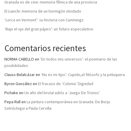
Granada es de cine: memoria fílmica de una provincia
El Lianchi: memoria de un hormigón olvidado
‘Lorca en Vermont’: su historia con Cummings
‘Bajo el ojo del gran pájaro’: un futuro especulativo
Comentarios recientes
NORMA CABELLO
en
‘En todos mis universos’: el poemario de las
posibilidades
Clauss Belalcázar
en
‘No es mi tipo’: Cupido,el filósofo y la peluquera
Byron González
en
El fracaso de ‘Colonia’ Dignidad
Pichake
en
Un año del brutal adiós a ‘Juego De Tronos’
Pepa Rull
en
La pintura contemporánea en Granada: De Borja
Satrústegui a Paula Cervilla