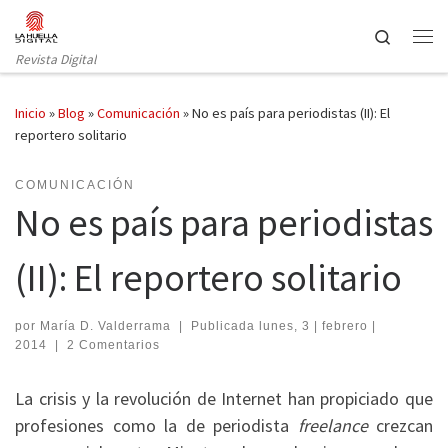
Saltar al contenido
Search
Revista Digital
Inicio
»
Blog
»
Comunicación
»
No es país para periodistas (II): El
reportero solitario
COMUNICACIÓN
No es país para periodistas
(II): El reportero solitario
por
María D. Valderrama
|
Publicada
lunes, 3 | febrero |
2014
|
2 Comentarios
La crisis y la revolución de Internet han propiciado que
profesiones como la de periodista
freelance
crezcan