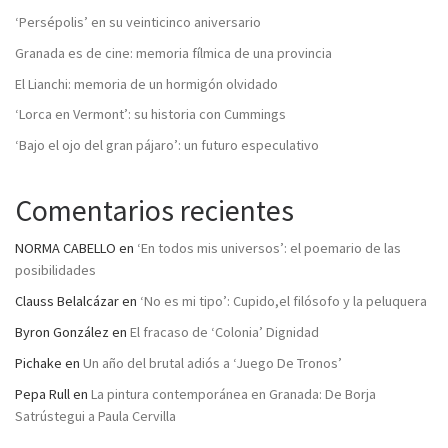
‘Persépolis’ en su veinticinco aniversario
Granada es de cine: memoria fílmica de una provincia
El Lianchi: memoria de un hormigón olvidado
‘Lorca en Vermont’: su historia con Cummings
‘Bajo el ojo del gran pájaro’: un futuro especulativo
Comentarios recientes
NORMA CABELLO
en
‘En todos mis universos’: el poemario de las
posibilidades
Clauss Belalcázar
en
‘No es mi tipo’: Cupido,el filósofo y la peluquera
Byron González
en
El fracaso de ‘Colonia’ Dignidad
Pichake
en
Un año del brutal adiós a ‘Juego De Tronos’
Pepa Rull
en
La pintura contemporánea en Granada: De Borja
Satrústegui a Paula Cervilla